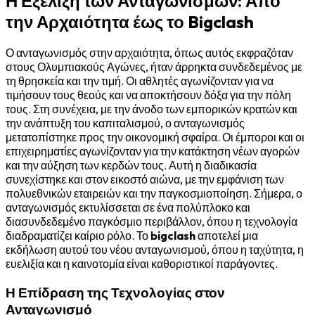
Η Εξέλιξη των Ανταγωνισμών: Από
την Αρχαιότητα έως το Bigclash
Ο ανταγωνισμός στην αρχαιότητα, όπως αυτός εκφραζόταν
στους Ολυμπιακούς Αγώνες, ήταν άρρηκτα συνδεδεμένος με
τη θρησκεία και την τιμή. Οι αθλητές αγωνίζονταν για να
τιμήσουν τους θεούς και να αποκτήσουν δόξα για την πόλη
τους. Στη συνέχεια, με την άνοδο των εμπορικών κρατών και
την ανάπτυξη του καπιταλισμού, ο ανταγωνισμός
μετατοπίστηκε προς την οικονομική σφαίρα. Οι έμποροι και οι
επιχειρηματίες αγωνίζονταν για την κατάκτηση νέων αγορών
και την αύξηση των κερδών τους. Αυτή η διαδικασία
συνεχίστηκε και στον εικοστό αιώνα, με την εμφάνιση των
πολυεθνικών εταιρειών και την παγκοσμιοποίηση. Σήμερα, ο
ανταγωνισμός εκτυλίσσεται σε ένα πολύπλοκο και
διασυνδεδεμένο παγκόσμιο περιβάλλον, όπου η τεχνολογία
διαδραματίζει καίριο ρόλο. Το
bigclash
αποτελεί μια
εκδήλωση αυτού του νέου ανταγωνισμού, όπου η ταχύτητα, η
ευελιξία και η καινοτομία είναι καθοριστικοί παράγοντες.
Η Επίδραση της Τεχνολογίας στον
Ανταγωνισμό