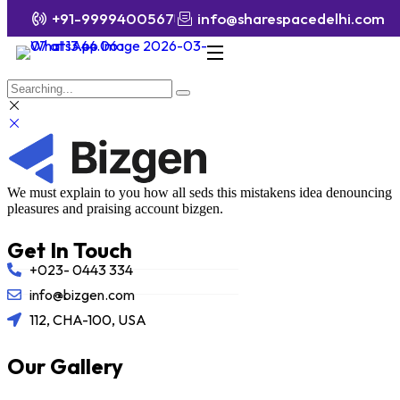
+91-9999400567
info@sharespacedelhi.com
We must explain to you how all seds this mistakens idea denouncing
pleasures and praising account bizgen.
Get In Touch
+023- 0443 334
info@bizgen.com
112, CHA-100, USA
Our Gallery