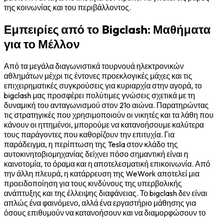
της κοινωνίας και του περιβάλλοντος.
Εμπειρίες από το Bigclash: Μαθήματα
για το Μέλλον
Από τα μεγάλα διαγωνιστικά τουρνουά ηλεκτρονικών
αθλημάτων μέχρι τις έντονες προεκλογικές μάχες και τις
επιχειρηματικές συγκρούσεις για κυριαρχία στην αγορά, το
bigclash μας προσφέρει πολύτιμες γνώσεις σχετικά με τη
δυναμική του ανταγωνισμού στον 21ο αιώνα. Παρατηρώντας
τις στρατηγικές που χρησιμοποιούν οι νικητές και τα λάθη που
κάνουν οι ηττημένοι, μπορούμε να κατανοήσουμε καλύτερα
τους παράγοντες που καθορίζουν την επιτυχία. Για
παράδειγμα, η περίπτωση της Tesla στον κλάδο της
αυτοκινητοβιομηχανίας δείχνει πόσο σημαντική είναι η
καινοτομία, το όραμα και η αποτελεσματική επικοινωνία. Από
την άλλη πλευρά, η κατάρρευση της WeWork αποτελεί μια
προειδοποίηση για τους κινδύνους της υπερβολικής
ανάπτυξης και της έλλειψης διαφάνειας. Το bigclash δεν είναι
απλώς ένα φαινόμενο, αλλά ένα εργαστήριο μάθησης για
όσους επιθυμούν να κατανοήσουν και να διαμορφώσουν το