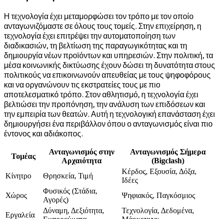
Η τεχνολογία έχει μεταμορφώσει τον τρόπο με τον οποίο
ανταγωνιζόμαστε σε όλους τους τομείς. Στην επιχείρηση, η
τεχνολογία έχει επιτρέψει την αυτοματοποίηση των
διαδικασιών, τη βελτίωση της παραγωγικότητας και τη
δημιουργία νέων προϊόντων και υπηρεσιών. Στην πολιτική, τα
μέσα κοινωνικής δικτύωσης έχουν δώσει τη δυνατότητα στους
πολιτικούς να επικοινωνούν απευθείας με τους ψηφοφόρους
και να οργανώνουν τις εκστρατείες τους με πιο
αποτελεσματικό τρόπο. Στον αθλητισμό, η τεχνολογία έχει
βελτιώσει την προπόνηση, την ανάλυση των επιδόσεων και
την εμπειρία των θεατών. Αυτή η τεχνολογική επανάσταση έχει
δημιουργήσει ένα περιβάλλον όπου ο ανταγωνισμός είναι πιο
έντονος και αδιάκοπος.
Ανταγωνισμός στην
Ανταγωνισμός Σήμερα
Τομέας
Αρχαιότητα
(Bigclash)
Κέρδος, Εξουσία, Δόξα,
Κίνητρο
Θρησκεία, Τιμή
Ιδέες
Φυσικός (Στάδια,
Χώρος
Ψηφιακός, Παγκόσμιος
Αγορές)
Δύναμη, Δεξιότητα,
Τεχνολογία, Δεδομένα,
Εργαλεία