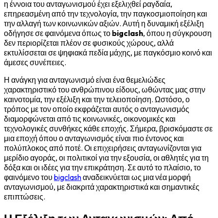
η έννοια του ανταγωνισμού έχει εξελιχθεί ραγδαία,
επηρεασμένη από την τεχνολογία, την παγκοσμιοποίηση και
την αλλαγή των κοινωνικών αξιών. Αυτή η δυναμική εξέλιξη
οδήγησε σε φαινόμενα όπως το
bigclash
, όπου η σύγκρουση
δεν περιορίζεται πλέον σε φυσικούς χώρους, αλλά
εκτυλίσσεται σε ψηφιακά πεδία μάχης, με παγκόσμιο κοινό και
άμεσες συνέπειες.
Η ανάγκη για ανταγωνισμό είναι ένα θεμελιώδες
χαρακτηριστικό του ανθρώπινου είδους, ωθώντας μας στην
καινοτομία, την εξέλιξη και την τελειοποίηση. Ωστόσο, ο
τρόπος με τον οποίο εκφράζεται αυτός ο ανταγωνισμός
διαμορφώνεται από τις κοινωνικές, οικονομικές και
τεχνολογικές συνθήκες κάθε εποχής. Σήμερα, βρισκόμαστε σε
μια εποχή όπου ο ανταγωνισμός είναι πιο έντονος και
πολύπλοκος από ποτέ. Οι επιχειρήσεις ανταγωνίζονται για
μερίδιο αγοράς, οι πολιτικοί για την εξουσία, οι αθλητές για τη
δόξα και οι ιδέες για την επικράτηση. Σε αυτό το πλαίσιο, το
φαινόμενο του
bigclash
αναδεικνύεται ως μια νέα μορφή
ανταγωνισμού, με διακριτά χαρακτηριστικά και σημαντικές
επιπτώσεις.