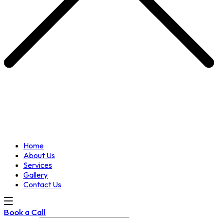
Home
About Us
Services
Gallery
Contact Us
Book a Call