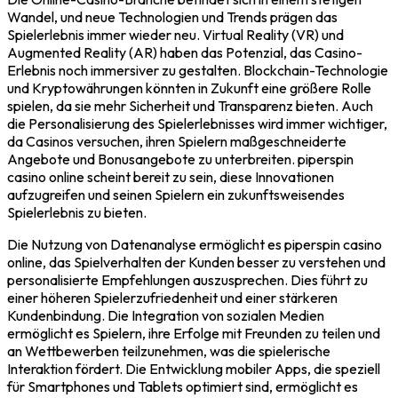
Wandel, und neue Technologien und Trends prägen das
Spielerlebnis immer wieder neu. Virtual Reality (VR) und
Augmented Reality (AR) haben das Potenzial, das Casino-
Erlebnis noch immersiver zu gestalten. Blockchain-Technologie
und Kryptowährungen könnten in Zukunft eine größere Rolle
spielen, da sie mehr Sicherheit und Transparenz bieten. Auch
die Personalisierung des Spielerlebnisses wird immer wichtiger,
da Casinos versuchen, ihren Spielern maßgeschneiderte
Angebote und Bonusangebote zu unterbreiten. piperspin
casino online scheint bereit zu sein, diese Innovationen
aufzugreifen und seinen Spielern ein zukunftsweisendes
Spielerlebnis zu bieten.
Die Nutzung von Datenanalyse ermöglicht es piperspin casino
online, das Spielverhalten der Kunden besser zu verstehen und
personalisierte Empfehlungen auszusprechen. Dies führt zu
einer höheren Spielerzufriedenheit und einer stärkeren
Kundenbindung. Die Integration von sozialen Medien
ermöglicht es Spielern, ihre Erfolge mit Freunden zu teilen und
an Wettbewerben teilzunehmen, was die spielerische
Interaktion fördert. Die Entwicklung mobiler Apps, die speziell
für Smartphones und Tablets optimiert sind, ermöglicht es