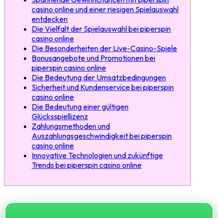
casino online und einer riesigen Spielauswahl
entdecken
Die Vielfalt der Spielauswahl bei piperspin
casino online
Die Besonderheiten der Live-Casino-Spiele
Bonusangebote und Promotionen bei
piperspin casino online
Die Bedeutung der Umsatzbedingungen
Sicherheit und Kundenservice bei piperspin
casino online
Die Bedeutung einer gültigen
Glücksspiellizenz
Zahlungsmethoden und
Auszahlungsgeschwindigkeit bei piperspin
casino online
Innovative Technologien und zukünftige
Trends bei piperspin casino online