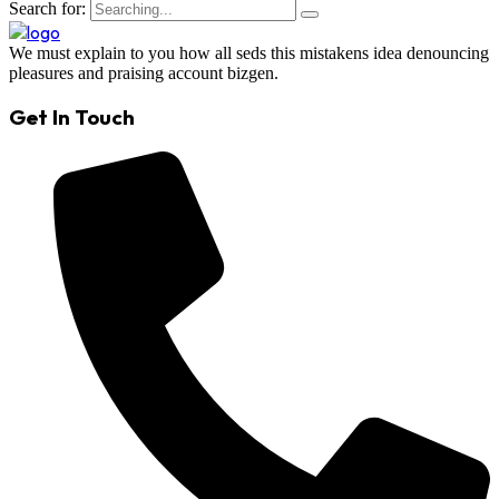
Search for:
We must explain to you how all seds this mistakens idea denouncing
pleasures and praising account bizgen.
Get In Touch