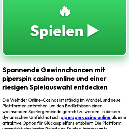
🔥
Spielen ▶️
Spannende Gewinnchancen mit
piperspin casino online und einer
riesigen Spielauswahl entdecken
Die Welt der Online-Casinos ist ständig im Wandel, und neue
Plattformen entstehen, um den Bedürfnissen einer
wachsenden Spielergemeinde gerecht zu werden. In diesem
dynamischen Umfeld hat sich
piperspin casino online
als eine
attraktive Option für Glücksspielfans etabliert. Die Plattform
verspricht eine breite Palette an Spielen, interessante