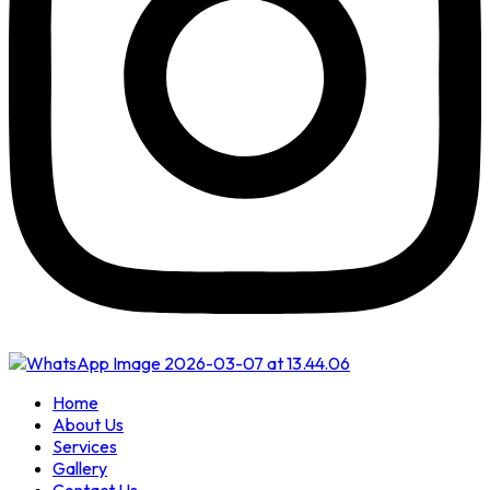
Home
About Us
Services
Gallery
Contact Us