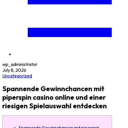
wp_administrator
July 8, 2026
Uncategorized
Spannende Gewinnchancen mit
piperspin casino online und einer
riesigen Spielauswahl entdecken
Spannende Gewinnchancen mit piperspin