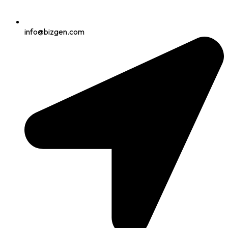
info@bizgen.com