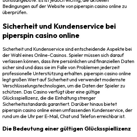
Bedingungen auf der Website von piperspin casino online zu
überprüfen.
Sicherheit und Kundenservice bei
piperspin casino online
Sicherheit und Kundenservice sind entscheidende Aspekte bei
der Wahl eines Online-Casinos. Spieler müssen sich darauf
verlassen können, dass ihre persönlichen und finanziellen Daten
sicher sind und dass sie im Falle von Problemen jederzeit
professionelle Unterstützung erhalten. piperspin casino online
legt großen Wert auf Sicherheit und verwendet modernste
Verschlüsselungstechnologien, um die Daten der Spieler zu
schützen. Das Casino verfügt über eine gültige
Glücksspiellizenz, die die Einhaltung strenger
Sicherheitsstandards garantiert. Darüber hinaus bietet
piperspin casino online einen umfassenden Kundenservice, der
rund um die Uhr per E-Mail, Chat und Telefon erreichbar ist.
Die Bedeutung einer gültigen Glücksspiellizenz