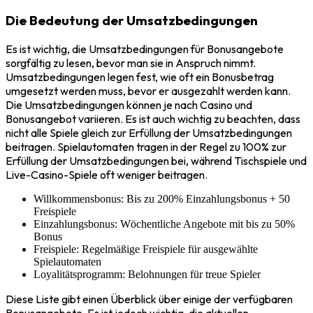
Die Bedeutung der Umsatzbedingungen
Es ist wichtig, die Umsatzbedingungen für Bonusangebote
sorgfältig zu lesen, bevor man sie in Anspruch nimmt.
Umsatzbedingungen legen fest, wie oft ein Bonusbetrag
umgesetzt werden muss, bevor er ausgezahlt werden kann.
Die Umsatzbedingungen können je nach Casino und
Bonusangebot variieren. Es ist auch wichtig zu beachten, dass
nicht alle Spiele gleich zur Erfüllung der Umsatzbedingungen
beitragen. Spielautomaten tragen in der Regel zu 100% zur
Erfüllung der Umsatzbedingungen bei, während Tischspiele und
Live-Casino-Spiele oft weniger beitragen.
Willkommensbonus: Bis zu 200% Einzahlungsbonus + 50
Freispiele
Einzahlungsbonus: Wöchentliche Angebote mit bis zu 50%
Bonus
Freispiele: Regelmäßige Freispiele für ausgewählte
Spielautomaten
Loyalitätsprogramm: Belohnungen für treue Spieler
Diese Liste gibt einen Überblick über einige der verfügbaren
Bonusangebote. Es ist jedoch wichtig, die aktuellen