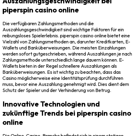
Auszahlungsgeschwindigkeit bei
piperspin casino online
Die verfügbaren Zahlungsmethoden und die
Auszahlungsgeschwindigkeit sind wichtige Faktoren für ein
reibungsloses Spielerlebnis. piperspin casino online bietet eine
Vielzahl von Zahlungsmethoden an, darunter Kreditkarten, E-
Wallets und Banküberweisungen. Die meisten Einzahlungen
werden sofort gutgeschrieben, während Auszahlungen je nach
Zahlungsmethode unterschiedlich lange dauern können. E-
Wallets bieten in der Regel schnellere Auszahlungen als
Banküberweisungen. Es ist wichtig zu beachten, dass das
Casino möglicherweise eine Identitätsprüfung durchführen
muss, bevor eine Auszahlung genehmigt wird. Dies dient dem
Schutz der Spieler und der Verhinderung von Betrug.
Innovative Technologien und
zukünftige Trends bei piperspin casino
online
Die Online-Casino-Branche befindet sich in einem stetigen