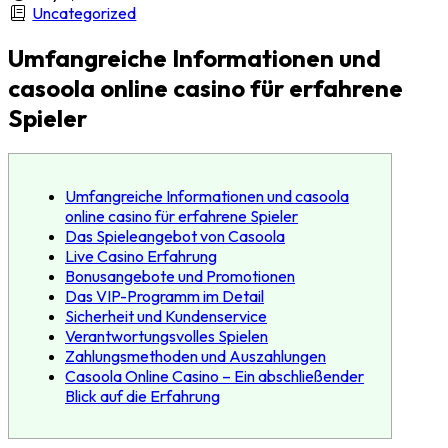
Uncategorized
Umfangreiche Informationen und
casoola online casino für erfahrene
Spieler
Umfangreiche Informationen und casoola
online casino für erfahrene Spieler
Das Spieleangebot von Casoola
Live Casino Erfahrung
Bonusangebote und Promotionen
Das VIP-Programm im Detail
Sicherheit und Kundenservice
Verantwortungsvolles Spielen
Zahlungsmethoden und Auszahlungen
Casoola Online Casino – Ein abschließender
Blick auf die Erfahrung