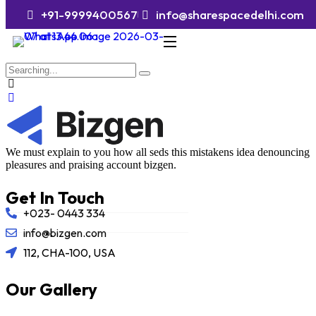
+91-9999400567
info@sharespacedelhi.com
We must explain to you how all seds this mistakens idea denouncing
pleasures and praising account bizgen.
Get In Touch
+023- 0443 334
info@bizgen.com
112, CHA-100, USA
Our Gallery