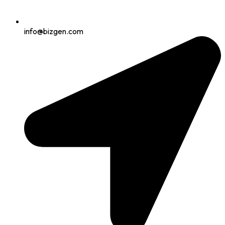
info@bizgen.com