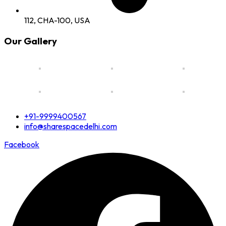
112, CHA-100, USA
Our Gallery
+91-9999400567
info@sharespacedelhi.com
Facebook