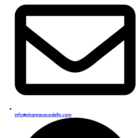
info@sharespacedelhi.com