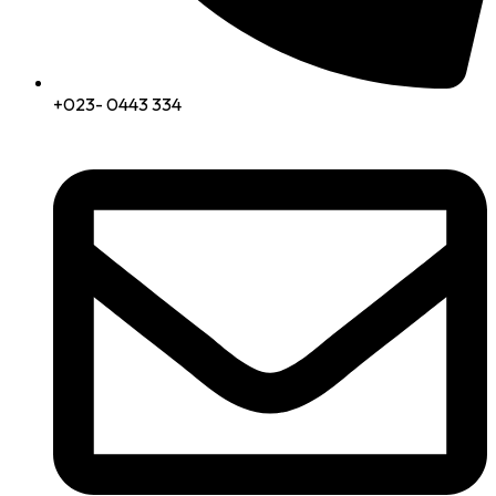
+023- 0443 334