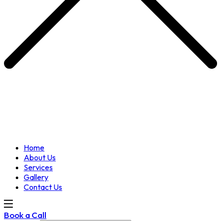
Home
About Us
Services
Gallery
Contact Us
Book a Call