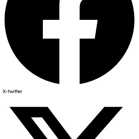
X-twitter