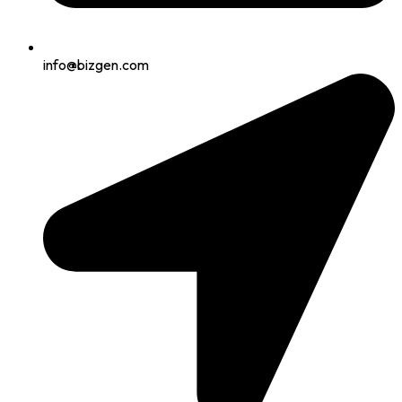
info@bizgen.com