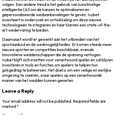
volgen. Een andere trend is het gebruik van kunstmatige
intelligentie (AI) om de kansen te optimaliseren en
gepersonaliseerde wedaanbevelingen te geven. Ivybet
investeert in onderzoek en ontwikkeling om deze nieuwe
technologieën te integreren en haar klanten een state-of-the-
art wedervaring te bieden.
Daarnaast wordt er gewerkt aan het uitbreiden van het
sportaanbod en de wedmogelijkheden. Er komen steeds meer
nieuwe sporten en competities beschikbaar, evenals
innovatieve weddenschappen die de spanning verhogen.
Ivybet blijft zich inzetten voor verantwoord spelen en zal blijven
investeren in tools en functies om spelers te helpen hun
gokgedrag te beheersen. Het doel is om een veilige en eerlijke
omgeving te creëren, waar spelers op een verantwoorde
manier van het wedden kunnen genieten.
Leave a Reply
Your email address will not be published.
Required fields are
marked
*