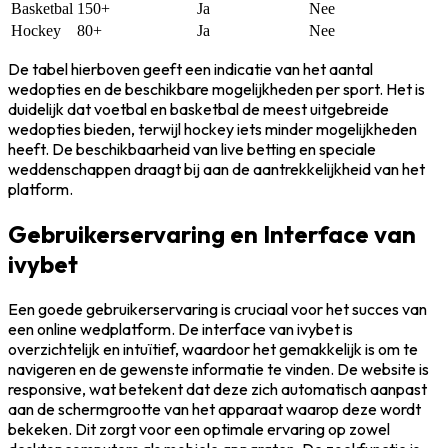
Basketbal
150+
Ja
Nee
Hockey
80+
Ja
Nee
De tabel hierboven geeft een indicatie van het aantal
wedopties en de beschikbare mogelijkheden per sport. Het is
duidelijk dat voetbal en basketbal de meest uitgebreide
wedopties bieden, terwijl hockey iets minder mogelijkheden
heeft. De beschikbaarheid van live betting en speciale
weddenschappen draagt bij aan de aantrekkelijkheid van het
platform.
Gebruikerservaring en Interface van
ivybet
Een goede gebruikerservaring is cruciaal voor het succes van
een online wedplatform. De interface van ivybet is
overzichtelijk en intuïtief, waardoor het gemakkelijk is om te
navigeren en de gewenste informatie te vinden. De website is
responsive, wat betekent dat deze zich automatisch aanpast
aan de schermgrootte van het apparaat waarop deze wordt
bekeken. Dit zorgt voor een optimale ervaring op zowel