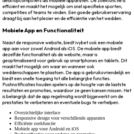
desktopcomputers als mobiele apparaten. De zoekfunctie is
efficiënt en maakt het mogelijk om snel specifieke sporten,
competities of teams te vinden. Een goede gebruikerservaring
draagt bij aan het plezier en de efficiëntie van het wedden.
Mobiele App en Functionaliteit
Naast de responsive website, biedt ivybet ook een mobiele
app aan voor zowel Android als iOS. De mobiele app biedt
dezelfde functionaliteit als de website, maar is
geoptimaliseerd voor gebruik op smartphones en tablets. Dit
maakt het mogelijk om waar en wanneer ook
weddenschappen te plaatsen. De app is gebruiksvriendelijk en
biedt een snelle toegang tot alle belangrijke functies.
Pushnotificaties houden spelers op de hoogte van de laatste
resultaten en promoties, waardoor ze geen kansen missen. Het
is belangrijk dat de app regelmatig wordt bijgewerkt om de
prestaties te verbeteren en eventuele bugs te verhelpen.
Overzichtelijke interface
Responsive design voor verschillende apparaten
Efficiënte zoekfunctie
Mobiele app voor Android en iOS