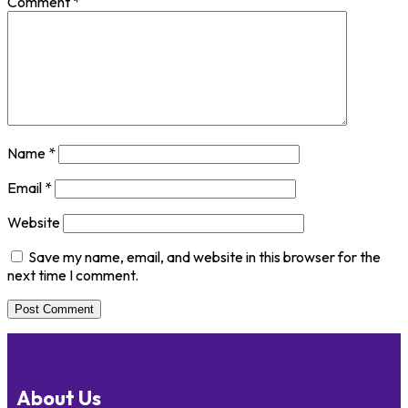
Comment
*
Name
*
Email
*
Website
Save my name, email, and website in this browser for the
next time I comment.
About Us