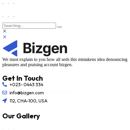
We must explain to you how all seds this mistakens idea denouncing
pleasures and praising account bizgen.
Get In Touch
+023- 0443 334
info@bizgen.com
112, CHA-100, USA
Our Gallery