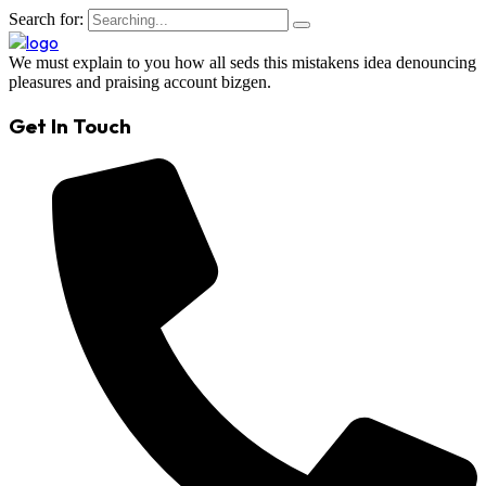
Search for:
We must explain to you how all seds this mistakens idea denouncing
pleasures and praising account bizgen.
Get In Touch