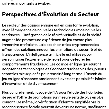
critères importants à évaluer.
Perspectives d'Évolution du Secteur
Le secteur des casinos en ligne est en constante évolution,
avec l'émergence de nouvelles technologies et de nouvelles
tendances. L'intégration de la réalité virtuelle et de la réalité
augmentée promet une expérience de jeu encore plus
immersive et réaliste. La blockchain et les cryptomonnaies
offrent des solutions innovantes en matière de sécurité et de
transparence. L'intelligence artificielle est utilisée pour
personnaliser l'expérience de jeu et pour détecter les
comportements frauduleux. Les casinos en ligne qui sauront
adopter ces technologies et s'adapter aux besoins des joueurs
seront les mieux placés pour réussir à long terme. L'avenir du
jeu en ligne s'annonce passionnant, avec des possibilités infinies
d'innovation et de divertissement.
Plus concrètement, l'usage de l'IA pour l'étude des habitudes
de jeu et l'offre de promotions sur mesure sera de plus en plus
courant. De même, la vérification d'identité simplifiée via la
reconnaissance faciale pourrait devenir une norme, améliorant