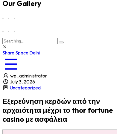
Our Gallery
Share Space Delhi
wp_administrator
July 3, 2026
Uncategorized
Εξερεύνηση κερδών από την
αρχαιότητα μέχρι το thor fortune
casino με ασφάλεια