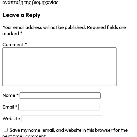
ανάπτυξη της βιομηχανίας.
Leave a Reply
Your email address will not be published.
Required fields are
marked
*
Comment
*
Name
*
Email
*
Website
Save my name, email, and website in this browser for the
next time I comment.