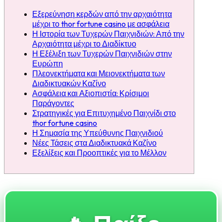
Εξερεύνηση κερδών από την αρχαιότητα
μέχρι το thor fortune casino με ασφάλεια
Η Ιστορία των Τυχερών Παιχνιδιών: Από την
Αρχαιότητα μέχρι το Διαδίκτυο
Η Εξέλιξη των Τυχερών Παιχνιδιών στην
Ευρώπη
Πλεονεκτήματα και Μειονεκτήματα των
Διαδικτυακών Καζίνο
Ασφάλεια και Αξιοπιστία: Κρίσιμοι
Παράγοντες
Στρατηγικές για Επιτυχημένο Παιχνίδι στο
thor fortune casino
Η Σημασία της Υπεύθυνης Παιχνιδιού
Νέες Τάσεις στα Διαδικτυακά Καζίνο
Εξελίξεις και Προοπτικές για το Μέλλον