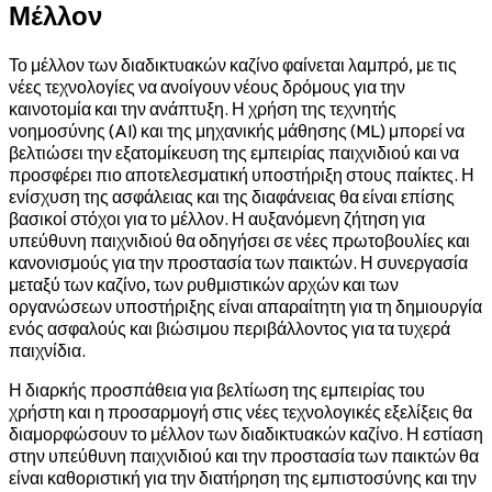
Μέλλον
Το μέλλον των διαδικτυακών καζίνο φαίνεται λαμπρό, με τις
νέες τεχνολογίες να ανοίγουν νέους δρόμους για την
καινοτομία και την ανάπτυξη. Η χρήση της τεχνητής
νοημοσύνης (AI) και της μηχανικής μάθησης (ML) μπορεί να
βελτιώσει την εξατομίκευση της εμπειρίας παιχνιδιού και να
προσφέρει πιο αποτελεσματική υποστήριξη στους παίκτες. Η
ενίσχυση της ασφάλειας και της διαφάνειας θα είναι επίσης
βασικοί στόχοι για το μέλλον. Η αυξανόμενη ζήτηση για
υπεύθυνη παιχνιδιού θα οδηγήσει σε νέες πρωτοβουλίες και
κανονισμούς για την προστασία των παικτών. Η συνεργασία
μεταξύ των καζίνο, των ρυθμιστικών αρχών και των
οργανώσεων υποστήριξης είναι απαραίτητη για τη δημιουργία
ενός ασφαλούς και βιώσιμου περιβάλλοντος για τα τυχερά
παιχνίδια.
Η διαρκής προσπάθεια για βελτίωση της εμπειρίας του
χρήστη και η προσαρμογή στις νέες τεχνολογικές εξελίξεις θα
διαμορφώσουν το μέλλον των διαδικτυακών καζίνο. Η εστίαση
στην υπεύθυνη παιχνιδιού και την προστασία των παικτών θα
είναι καθοριστική για την διατήρηση της εμπιστοσύνης και την