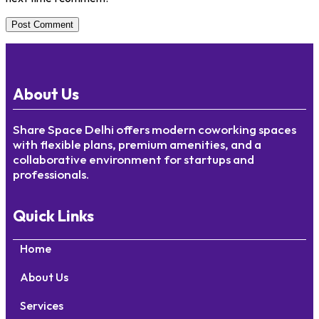
About Us
Share Space Delhi offers modern coworking spaces
with flexible plans, premium amenities, and a
collaborative environment for startups and
professionals.
Quick Links
Home
About Us
Services