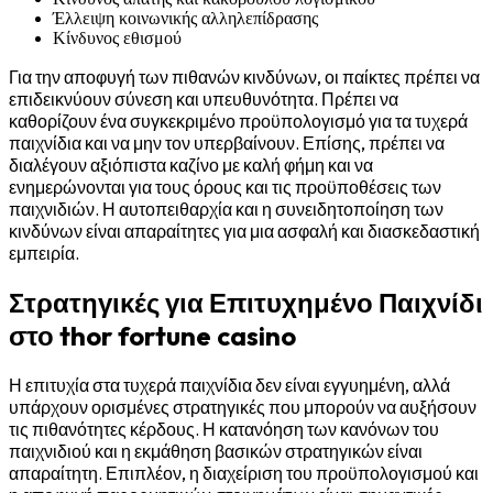
Έλλειψη κοινωνικής αλληλεπίδρασης
Κίνδυνος εθισμού
Για την αποφυγή των πιθανών κινδύνων, οι παίκτες πρέπει να
επιδεικνύουν σύνεση και υπευθυνότητα. Πρέπει να
καθορίζουν ένα συγκεκριμένο προϋπολογισμό για τα τυχερά
παιχνίδια και να μην τον υπερβαίνουν. Επίσης, πρέπει να
διαλέγουν αξιόπιστα καζίνο με καλή φήμη και να
ενημερώνονται για τους όρους και τις προϋποθέσεις των
παιχνιδιών. Η αυτοπειθαρχία και η συνειδητοποίηση των
κινδύνων είναι απαραίτητες για μια ασφαλή και διασκεδαστική
εμπειρία.
Στρατηγικές για Επιτυχημένο Παιχνίδι
στο thor fortune casino
Η επιτυχία στα τυχερά παιχνίδια δεν είναι εγγυημένη, αλλά
υπάρχουν ορισμένες στρατηγικές που μπορούν να αυξήσουν
τις πιθανότητες κέρδους. Η κατανόηση των κανόνων του
παιχνιδιού και η εκμάθηση βασικών στρατηγικών είναι
απαραίτητη. Επιπλέον, η διαχείριση του προϋπολογισμού και