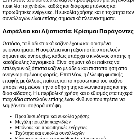
ποικιλία παιχνιδιών, καθώς και διάφορα μπόνους και
προωθητικές ενέργειες. Η ευκολία χρήσης και η ταχύτητα των
συναλλαγών είναι επίσης σημαντικά πλεονεκτήματα.
Ασφάλεια και Αξιοπιστία: Κρίσιμοι Παράγοντες
Ωστόσο, τα διαδικτυακά καζίνο έχουν και ορισμένα
μειονεκτήματα. Η ασφάλεια και η αξιοπιστία αποτελούν
σημαντικές ανησυχίες, καθώς υπάρχει ο κίνδυνος απάτης ή
κακόβουλης λογισμικού. Είναι σημαντικό οι παίκτες να
επιλέγουν αξιόπιστα καζίνο με άδεια και πιστοποίηση από
αναγνωρισμένους φορείς. Επιπλέον, η έλλειψη φυσικής
επαφής με άλλους παίκτες και το προσωπικό του καζίνο
μπορεί να μειώσει την αίσθηση της κοινωνικότητας και της
διασκέδασης. Η υπερβολική χρήση και ο εθισμός στα τυχερά
παιχνίδια αποτελούν επίσης έναν κίνδυνο που πρέπει να
λαμβάνεται σοβαρά υπόψη.
Προσβασιμότητα και ευκολία χρήσης
Μεγάλη ποικιλία παιχνιδιών
Μπόνους και προωθητικές ενέργειες
Ταχύτητα και ευκολία συναλλαγών
Κίνδυνος απάτης και κακόβουλου λογισμικού