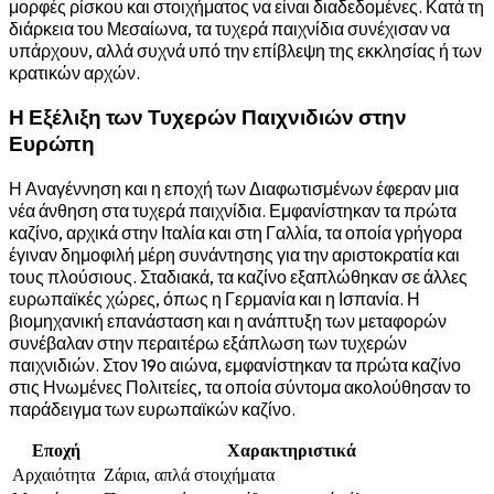
μορφές ρίσκου και στοιχήματος να είναι διαδεδομένες. Κατά τη
διάρκεια του Μεσαίωνα, τα τυχερά παιχνίδια συνέχισαν να
υπάρχουν, αλλά συχνά υπό την επίβλεψη της εκκλησίας ή των
κρατικών αρχών.
Η Εξέλιξη των Τυχερών Παιχνιδιών στην
Ευρώπη
Η Αναγέννηση και η εποχή των Διαφωτισμένων έφεραν μια
νέα άνθηση στα τυχερά παιχνίδια. Εμφανίστηκαν τα πρώτα
καζίνο, αρχικά στην Ιταλία και στη Γαλλία, τα οποία γρήγορα
έγιναν δημοφιλή μέρη συνάντησης για την αριστοκρατία και
τους πλούσιους. Σταδιακά, τα καζίνο εξαπλώθηκαν σε άλλες
ευρωπαϊκές χώρες, όπως η Γερμανία και η Ισπανία. Η
βιομηχανική επανάσταση και η ανάπτυξη των μεταφορών
συνέβαλαν στην περαιτέρω εξάπλωση των τυχερών
παιχνιδιών. Στον 19ο αιώνα, εμφανίστηκαν τα πρώτα καζίνο
στις Ηνωμένες Πολιτείες, τα οποία σύντομα ακολούθησαν το
παράδειγμα των ευρωπαϊκών καζίνο.
Εποχή
Χαρακτηριστικά
Αρχαιότητα
Ζάρια, απλά στοιχήματα