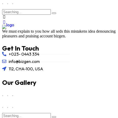
We must explain to you how all seds this mistakens idea denouncing
pleasures and praising account bizgen.
Get In Touch
+023- 0443 334
info@bizgen.com
112, CHA-100, USA
Our Gallery