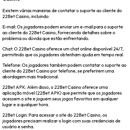
Existem várias maneiras de contatar o suporte ao cliente do
22Bet Casino, incluindo:
E-mail: Os jogadores podem enviar um e-mail para o suporte
ao cliente do 22Bet Casino, fornecendo detalhes sobre o
problema ou dúvida que estão enfrentando.
Chat: O 22Bet Casino oferece um chat online disponível 24/7,
permitindo que os jogadores obtenham ajuda em tempo real.
Telefone: Os jogadores também podem contatar o suporte ao
cliente do 22Bet Casino por telefone, se preferirem uma
abordagem mais tradicional.
22Bet APK: Além disso, o 22Bet Casino oferece uma
aplicação móvel (22Bet APK) que permite que os jogadores
acessem o site e joguem seus jogos favoritos em qualquer
lugar e a qualquer hora.
22Bet Login: Para acessar o site do 22Bet Casino, os
jogadores precisam realizar o login com suas credenciais de
usuário e senha.