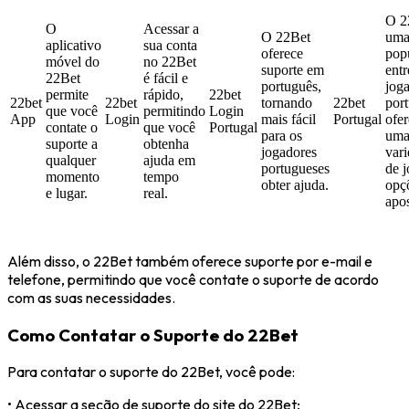
O 2
O
Acessar a
O 22Bet
uma
aplicativo
sua conta
oferece
pop
móvel do
no 22Bet
suporte em
entr
22Bet
é fácil e
português,
jog
permite
rápido,
22bet
22bet
22bet
tornando
22bet
por
que você
permitindo
Login
App
Login
mais fácil
Portugal
ofe
contate o
que você
Portugal
para os
um
suporte a
obtenha
jogadores
var
qualquer
ajuda em
portugueses
de j
momento
tempo
obter ajuda.
opç
e lugar.
real.
apos
Além disso, o 22Bet também oferece suporte por e-mail e
telefone, permitindo que você contate o suporte de acordo
com as suas necessidades.
Como Contatar o Suporte do 22Bet
Para contatar o suporte do 22Bet, você pode:
• Acessar a seção de suporte do site do 22Bet;