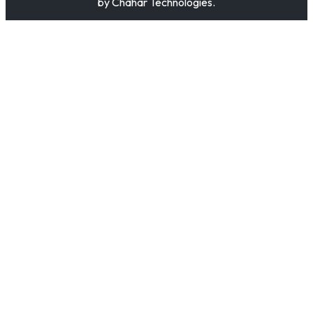
by Chahar Technologies.