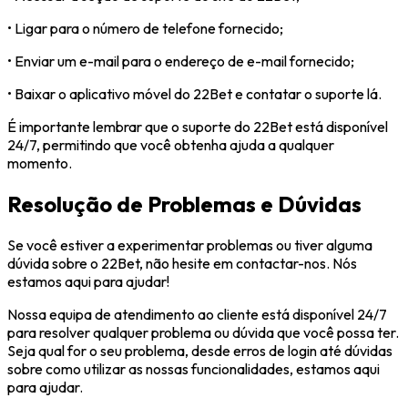
• Ligar para o número de telefone fornecido;
• Enviar um e-mail para o endereço de e-mail fornecido;
• Baixar o aplicativo móvel do 22Bet e contatar o suporte lá.
É importante lembrar que o suporte do 22Bet está disponível
24/7, permitindo que você obtenha ajuda a qualquer
momento.
Resolução de Problemas e Dúvidas
Se você estiver a experimentar problemas ou tiver alguma
dúvida sobre o 22Bet, não hesite em contactar-nos. Nós
estamos aqui para ajudar!
Nossa equipa de atendimento ao cliente está disponível 24/7
para resolver qualquer problema ou dúvida que você possa ter.
Seja qual for o seu problema, desde erros de login até dúvidas
sobre como utilizar as nossas funcionalidades, estamos aqui
para ajudar.