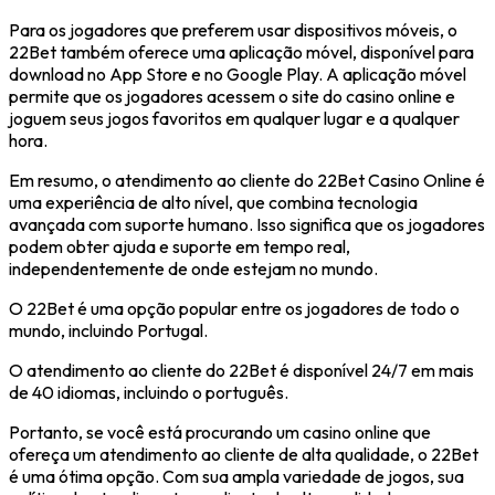
Para os jogadores que preferem usar dispositivos móveis, o
22Bet também oferece uma aplicação móvel, disponível para
download no App Store e no Google Play. A aplicação móvel
permite que os jogadores acessem o site do casino online e
joguem seus jogos favoritos em qualquer lugar e a qualquer
hora.
Em resumo, o atendimento ao cliente do 22Bet Casino Online é
uma experiência de alto nível, que combina tecnologia
avançada com suporte humano. Isso significa que os jogadores
podem obter ajuda e suporte em tempo real,
independentemente de onde estejam no mundo.
O 22Bet é uma opção popular entre os jogadores de todo o
mundo, incluindo Portugal.
O atendimento ao cliente do 22Bet é disponível 24/7 em mais
de 40 idiomas, incluindo o português.
Portanto, se você está procurando um casino online que
ofereça um atendimento ao cliente de alta qualidade, o 22Bet
é uma ótima opção. Com sua ampla variedade de jogos, sua