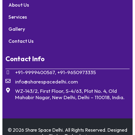
About Us
Services
Gallery
Contact Us
Contact Info
+91-9999400567, +91-9650973335
info@sharespacedelhi.com
WZ-143/2, First Floor, S-4/63, Plot No. 4, Old
Mahabir Nagar, New Delhi, Delhi – 110018, India.
© 2026 Share Space Delhi. All Rights Reserved. Designed