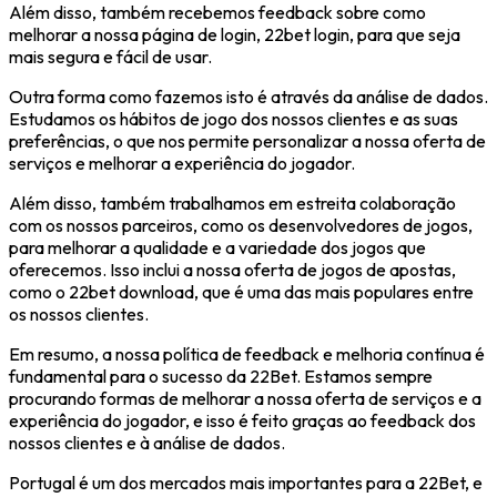
Além disso, também recebemos feedback sobre como
melhorar a nossa página de login, 22bet login, para que seja
mais segura e fácil de usar.
Outra forma como fazemos isto é através da análise de dados.
Estudamos os hábitos de jogo dos nossos clientes e as suas
preferências, o que nos permite personalizar a nossa oferta de
serviços e melhorar a experiência do jogador.
Além disso, também trabalhamos em estreita colaboração
com os nossos parceiros, como os desenvolvedores de jogos,
para melhorar a qualidade e a variedade dos jogos que
oferecemos. Isso inclui a nossa oferta de jogos de apostas,
como o 22bet download, que é uma das mais populares entre
os nossos clientes.
Em resumo, a nossa política de feedback e melhoria contínua é
fundamental para o sucesso da 22Bet. Estamos sempre
procurando formas de melhorar a nossa oferta de serviços e a
experiência do jogador, e isso é feito graças ao feedback dos
nossos clientes e à análise de dados.
Portugal é um dos mercados mais importantes para a 22Bet, e