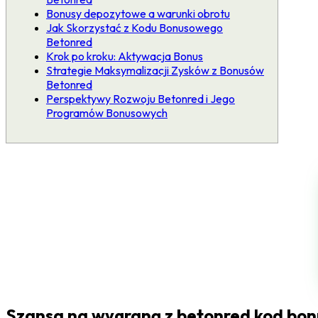
Bonusy depozytowe a warunki obrotu
Jak Skorzystać z Kodu Bonusowego
Betonred
Krok po kroku: Aktywacja Bonus
Strategie Maksymalizacji Zysków z Bonusów
Betonred
Perspektywy Rozwoju Betonred i Jego
Programów Bonusowych
Szansa na wygraną z betonred kod bon