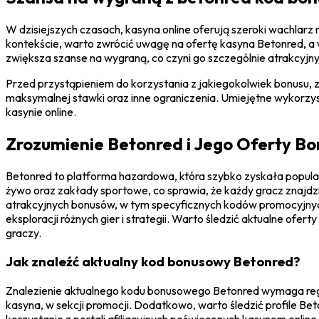
W dzisiejszych czasach, kasyna online oferują szeroki wachlar
kontekście, warto zwrócić uwagę na ofertę kasyna Betonred, a 
zwiększa szanse na wygraną, co czyni go szczególnie atrakcyjn
Przed przystąpieniem do korzystania z jakiegokolwiek bonusu, 
maksymalnej stawki oraz inne ograniczenia. Umiejętne wykorzys
kasynie online.
Zrozumienie Betonred i Jego Oferty B
Betonred to platforma hazardowa, która szybko zyskała popularno
żywo oraz zakłady sportowe, co sprawia, że każdy gracz znajd
atrakcyjnych bonusów, w tym specyficznych kodów promocyjnyc
eksploracji różnych gier i strategii. Warto śledzić aktualne o
graczy.
Jak znaleźć aktualny kod bonusowy Betonred?
Znalezienie aktualnego kodu bonusowego Betonred wymaga regul
kasyna, w sekcji promocji. Dodatkowo, warto śledzić profile 
korzystanie z portali afiliacyjnych poświęconych kasynom online