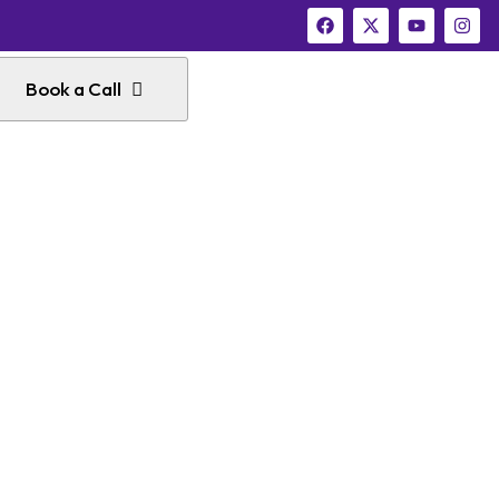
Book a Call