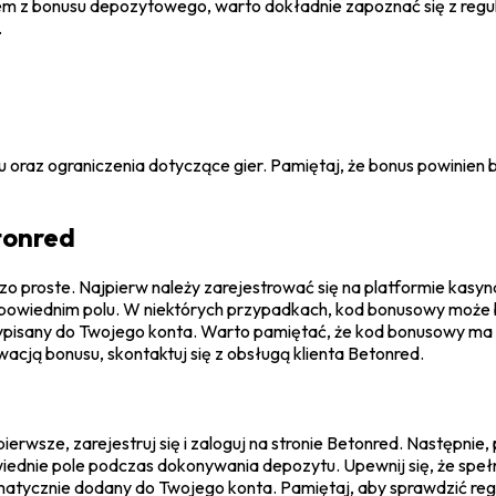
 z bonusu depozytowego, warto dokładnie zapoznać się z regulam
.
 oraz ograniczenia dotyczące gier. Pamiętaj, że bonus powinien 
tonred
proste. Najpierw należy zarejestrować się na platformie kasyna,
owiednim polu. W niektórych przypadkach, kod bonusowy może b
ypisany do Twojego konta. Warto pamiętać, że kod bonusowy ma 
acją bonusu, skontaktuj się z obsługą klienta Betonred.
wsze, zarejestruj się i zaloguj na stronie Betonred. Następnie, p
owiednie pole podczas dokonywania depozytu. Upewnij się, że speł
atycznie dodany do Twojego konta. Pamiętaj, aby sprawdzić regul