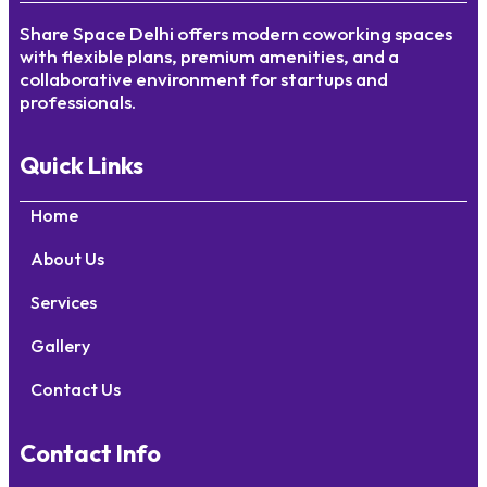
Share Space Delhi offers modern coworking spaces
with flexible plans, premium amenities, and a
collaborative environment for startups and
professionals.
Quick Links
Home
About Us
Services
Gallery
Contact Us
Contact Info