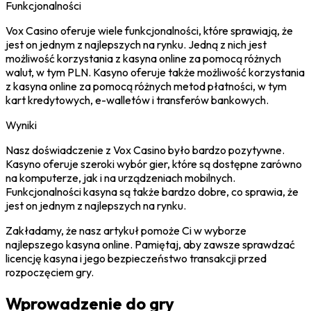
Funkcjonalności
Vox Casino oferuje wiele funkcjonalności, które sprawiają, że
jest on jednym z najlepszych na rynku. Jedną z nich jest
możliwość korzystania z kasyna online za pomocą różnych
walut, w tym PLN. Kasyno oferuje także możliwość korzystania
z kasyna online za pomocą różnych metod płatności, w tym
kart kredytowych, e-walletów i transferów bankowych.
Wyniki
Nasz doświadczenie z Vox Casino było bardzo pozytywne.
Kasyno oferuje szeroki wybór gier, które są dostępne zarówno
na komputerze, jak i na urządzeniach mobilnych.
Funkcjonalności kasyna są także bardzo dobre, co sprawia, że
jest on jednym z najlepszych na rynku.
Zakładamy, że nasz artykuł pomoże Ci w wyborze
najlepszego kasyna online. Pamiętaj, aby zawsze sprawdzać
licencję kasyna i jego bezpieczeństwo transakcji przed
rozpoczęciem gry.
Wprowadzenie do gry