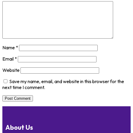
Name
*
Email
*
Website
Save my name, email, and website in this browser for the
next time I comment.
About Us