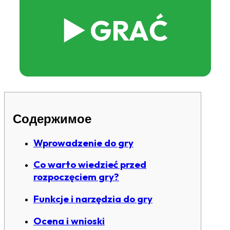
▶️ GRAĆ
Содержимое
Wprowadzenie do gry
Co warto wiedzieć przed
rozpoczęciem gry?
Funkcje i narzędzia do gry
Ocena i wnioski