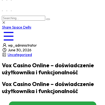
Share Space Delhi
wp_administrator
June 30, 2026
Uncategorized
Vox Casino Online – doświadczenie
użytkownika i funkcjonalność
Vox Casino Online – doświadczenie
użytkownika i funkcjonalność