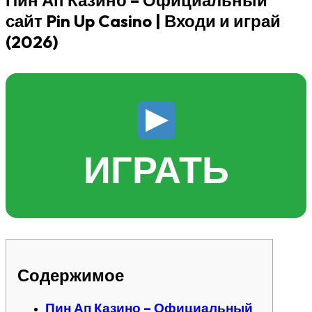
сайт Pin Up Casino | Входи и играй
(2026)
ИГРАТЬ
Содержимое
Пин Ап Казино – Официальный