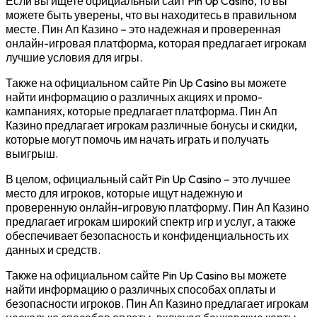
Если вы ищете официальный сайт Pin Up Casino, то вы
можете быть уверены, что вы находитесь в правильном
месте. Пин Ап Казино – это надежная и проверенная
онлайн-игровая платформа, которая предлагает игрокам
лучшие условия для игры.
Также на официальном сайте Pin Up Casino вы можете
найти информацию о различных акциях и промо-
кампаниях, которые предлагает платформа. Пин Ап
Казино предлагает игрокам различные бонусы и скидки,
которые могут помочь им начать играть и получать
выигрыш.
В целом, официальный сайт Pin Up Casino – это лучшее
место для игроков, которые ищут надежную и
проверенную онлайн-игровую платформу. Пин Ап Казино
предлагает игрокам широкий спектр игр и услуг, а также
обеспечивает безопасность и конфиденциальность их
данных и средств.
Также на официальном сайте Pin Up Casino вы можете
найти информацию о различных способах оплаты и
безопасности игроков. Пин Ап Казино предлагает игрокам