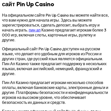
сайт Pin Up Casino
На официальном сайте Pin Up Casino вы можете найти все,
что вам нужно для начала игры. Здесь вы можете
зарегистрироваться, сделать депозит, выбрать игру и
начать играть.
пин ап
Казино предлагает игрокам более 3
000 игр, включая слоты, карточные игры, рулетку и
другие.
Официальный сайт Pin Up Casino доступен на русском
языке, что делает его удобным для игроков из России и
других стран, где русский язык является официальным.
Пин Ап Казино также предлагает поддержку в нескольких
языках, включая английский, немецкий, французский и
другие.
Пин Ап Казино предлагает игрокам несколько способов
оплаты, включая банковские карты, электронные деньги и
другие. Платформы безопасности и конфиденциальности
игроков на высоком уровне, что обеспечивает
безопасность их данных и средств.