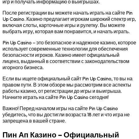
игр и получать информацию о выигрышах.
После регистрации вы можете начать играть на сайте Pin
Up Casino. Казино предлагает игрокам широкий спектр игр,
включая слоты, карточные игры и рулетку. Вы можете
выбрать игру, которая вам понравится, и начать играть.
Pin Up Casino – это безопасное и надежное казино, которое
использует современные технологии для обеспечения
безопасности игроков. Казино имеет официальный
лиценз, выданный в соответствии с законодательством
игорного бизнеса.
Если вы ищете официальный сайт Pin Up Casino, то вы на
правом пути. В этом обзоре мы рассмотрим все аспекты
работы казино, от регистрации до игры и выигрыша.
Начните играть на сайте Pin Up Casino сегодня!
Важно! Перед началом игры на сайте Pin Up Casino
убедитесь, что вы достигли возраста 18 лет и что игра не
запрещена в вашей стране.
Пин Ап Казино – Официальный