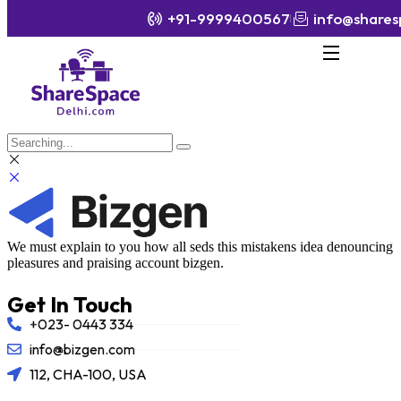
+91-9999400567
info@shares
We must explain to you how all seds this mistakens idea denouncing
pleasures and praising account bizgen.
Get In Touch
+023- 0443 334
info@bizgen.com
112, CHA-100, USA