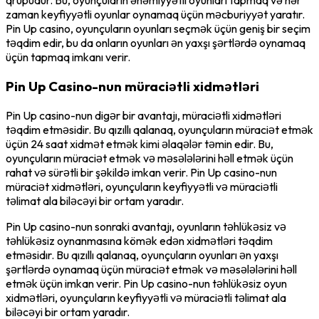
qrupudur. Bu, oyunçuların əhəmiyyətli oyunları tapmaq və hər
zaman keyfiyyətli oyunlar oynamaq üçün məcburiyyət yaratır.
Pin Up casino, oyunçuların oyunları seçmək üçün geniş bir seçim
təqdim edir, bu da onların oyunları ən yaxşı şərtlərdə oynamaq
üçün tapmaq imkanı verir.
Pin Up Casino-nun müraciətli xidmətləri
Pin Up casino-nun digər bir avantajı, müraciətli xidmətləri
təqdim etməsidir. Bu qızıllı qalanaq, oyunçuların müraciət etmək
üçün 24 saat xidmət etmək kimi əlaqələr təmin edir. Bu,
oyunçuların müraciət etmək və məsələlərini həll etmək üçün
rahat və sürətli bir şəkildə imkan verir. Pin Up casino-nun
müraciət xidmətləri, oyunçuların keyfiyyətli və müraciətli
təlimat ala biləcəyi bir ortam yaradır.
Pin Up casino-nun sonraki avantajı, oyunların təhlükəsiz və
təhlükəsiz oynanmasına kömək edən xidmətləri təqdim
etməsidır. Bu qızıllı qalanaq, oyunçuların oyunları ən yaxşı
şərtlərdə oynamaq üçün müraciət etmək və məsələlərini həll
etmək üçün imkan verir. Pin Up casino-nun təhlükəsiz oyun
xidmətləri, oyunçuların keyfiyyətli və müraciətli təlimat ala
biləcəyi bir ortam yaradır.