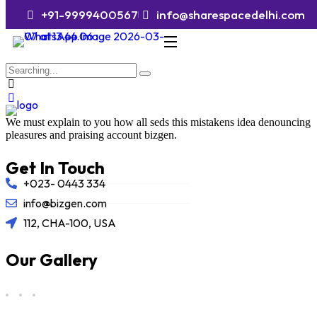
+91-9999400567
info@sharespacedelhi.com
We must explain to you how all seds this mistakens idea denouncing
pleasures and praising account bizgen.
Get In Touch
+023- 0443 334
info@bizgen.com
112, CHA-100, USA
Our Gallery