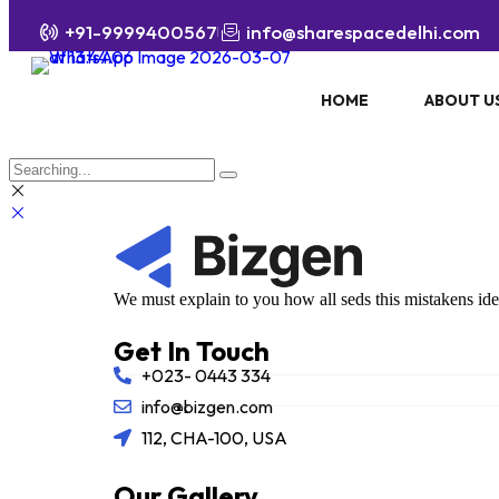
+91-9999400567
info@sharespacedelhi.com
HOME
ABOUT U
We must explain to you how all seds this mistakens id
Get In Touch
+023- 0443 334
info@bizgen.com
112, CHA-100, USA
Our Gallery