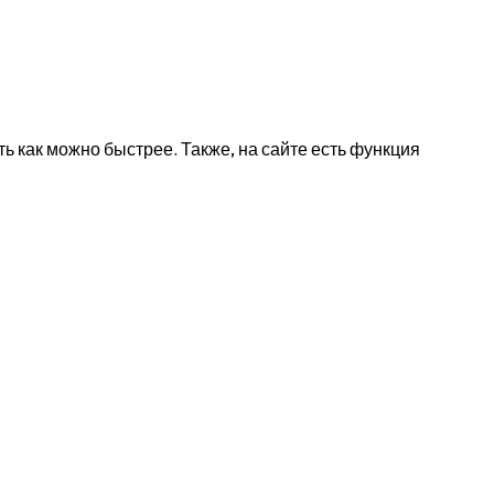
ть как можно быстрее. Также, на сайте есть функция