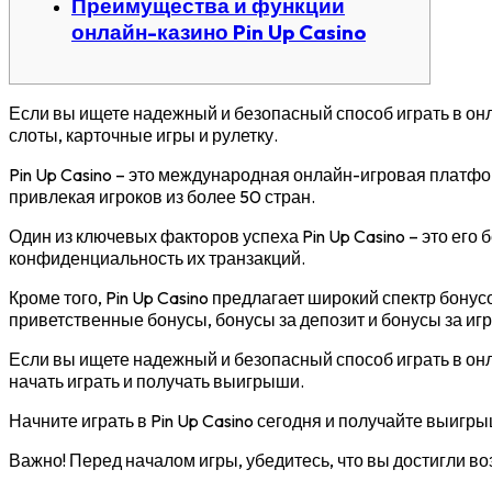
Преимущества и функции
онлайн-казино Pin Up Casino
Если вы ищете надежный и безопасный способ играть в онла
слоты, карточные игры и рулетку.
Pin Up Casino – это международная онлайн-игровая платфор
привлекая игроков из более 50 стран.
Один из ключевых факторов успеха Pin Up Casino – это ег
конфиденциальность их транзакций.
Кроме того, Pin Up Casino предлагает широкий спектр бону
приветственные бонусы, бонусы за депозит и бонусы за игр
Если вы ищете надежный и безопасный способ играть в онла
начать играть и получать выигрыши.
Начните играть в Pin Up Casino сегодня и получайте выигры
Важно! Перед началом игры, убедитесь, что вы достигли воз