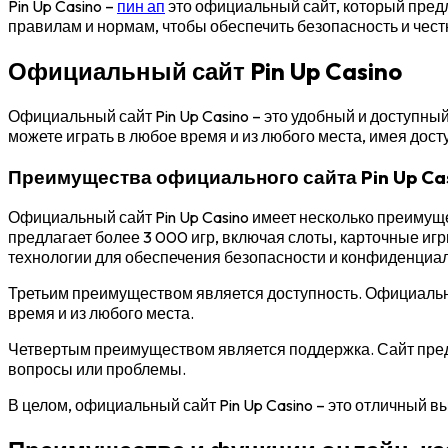
Pin Up Casino –
пин ап
это официальный сайт, который предл
правилам и нормам, чтобы обеспечить безопасность и чест
Официальный сайт Pin Up Casino
Официальный сайт Pin Up Casino – это удобный и доступный
можете играть в любое время и из любого места, имея досту
Преимущества официального сайта Pin Up Ca
Официальный сайт Pin Up Casino имеет несколько преимущ
предлагает более 3 000 игр, включая слоты, карточные и
технологии для обеспечения безопасности и конфиденциал
Третьим преимуществом является доступность. Официальный 
время и из любого места.
Четвертым преимуществом является поддержка. Сайт предла
вопросы или проблемы.
В целом, официальный сайт Pin Up Casino – это отличный в