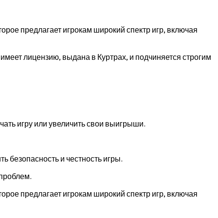
торое предлагает игрокам широкий спектр игр, включая
имеет лицензию, выдана в Куртрах, и подчиняется строгим
ачать игру или увеличить свои выигрыши.
ть безопасность и честность игры.
 проблем.
торое предлагает игрокам широкий спектр игр, включая