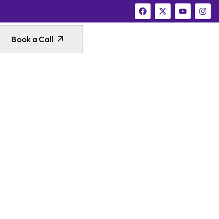
Book a Call