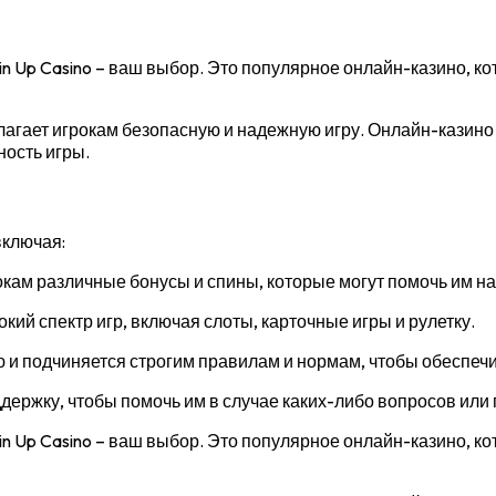
n Up Casino – ваш выбор. Это популярное онлайн-казино, ко
агает игрокам безопасную и надежную игру. Онлайн-казино 
ность игры.
включая:
рокам различные бонусы и спины, которые могут помочь им н
окий спектр игр, включая слоты, карточные игры и рулетку.
ию и подчиняется строгим правилам и нормам, чтобы обеспечи
оддержку, чтобы помочь им в случае каких-либо вопросов или
n Up Casino – ваш выбор. Это популярное онлайн-казино, ко