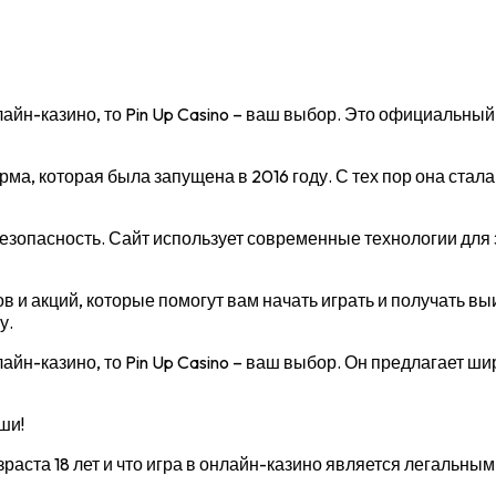
йн-казино, то Pin Up Casino – ваш выбор. Это официальный 
ма, которая была запущена в 2016 году. С тех пор она стал
о безопасность. Сайт использует современные технологии дл
сов и акций, которые помогут вам начать играть и получать
у.
йн-казино, то Pin Up Casino – ваш выбор. Он предлагает ши
ши!
раста 18 лет и что игра в онлайн-казино является легальным