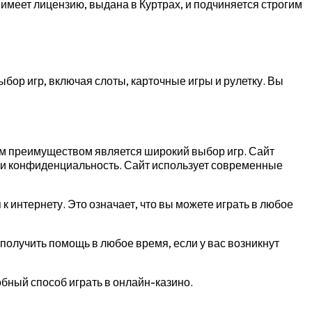
имеет лицензию, выдана в Куртрах, и подчиняется строгим
ыбор игр, включая слоты, карточные игры и рулетку. Вы
ым преимуществом является широкий выбор игр. Сайт
ь и конфиденциальность. Сайт использует современные
к интернету. Это означает, что вы можете играть в любое
получить помощь в любое время, если у вас возникнут
обный способ играть в онлайн-казино.