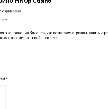
ино Pin Up Casino
р с дилерами
ншете
кого заполнения баланса, что позволяет игрокам начать игра
окам отслеживать свой прогресс.
rked
*