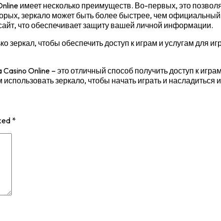
line имеет несколько преимуществ. Во-первых, это позволяе
вторых, зеркало может быть более быстрее, чем официальный
сайт, что обеспечивает защиту вашей личной информации.
ко зеркал, чтобы обеспечить доступ к играм и услугам для и
asino Online – это отличный способ получить доступ к игра
использовать зеркало, чтобы начать играть и насладиться и
rked
*