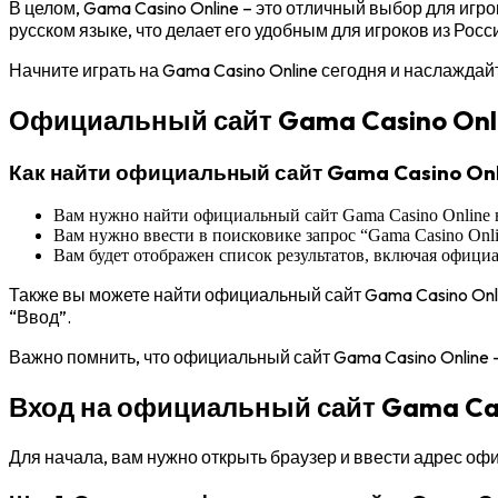
В целом, Gama Casino Online – это отличный выбор для иг
русском языке, что делает его удобным для игроков из Росс
Начните играть на Gama Casino Online сегодня и наслаждай
Официальный сайт Gama Casino Onl
Как найти официальный сайт Gama Casino Onl
Вам нужно найти официальный сайт Gama Casino Online в
Вам нужно ввести в поисковике запрос “Gama Casino Onl
Вам будет отображен список результатов, включая официа
Также вы можете найти официальный сайт Gama Casino Onli
“Ввод”.
Важно помнить, что официальный сайт Gama Casino Online 
Вход на официальный сайт Gama Cas
Для начала, вам нужно открыть браузер и ввести адрес офи