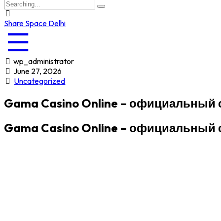
Share Space Delhi
wp_administrator
June 27, 2026
Uncategorized
Gama Casino Online – официальный с
Gama Casino Online – официальный с