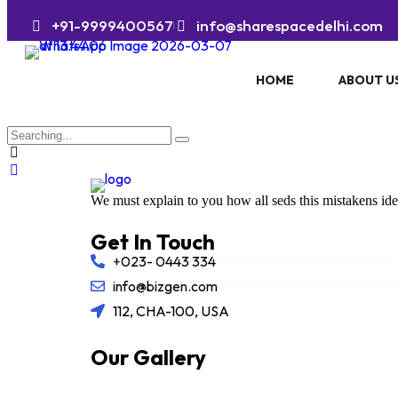
+91-9999400567
info@sharespacedelhi.com
HOME
ABOUT U
We must explain to you how all seds this mistakens id
Get In Touch
+023- 0443 334
info@bizgen.com
112, CHA-100, USA
Our Gallery