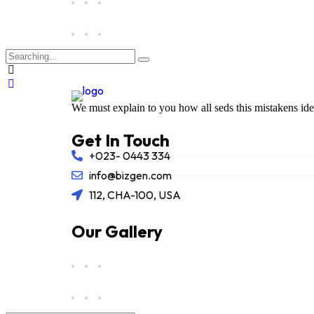
We must explain to you how all seds this mistakens id
Get In Touch
+023- 0443 334
info@bizgen.com
112, CHA-100, USA
Our Gallery