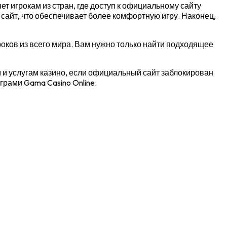
т игрокам из стран, где доступ к официальному сайту
 сайт, что обеспечивает более комфортную игру. Наконец,
гроков из всего мира. Вам нужно только найти подходящее
м и услугам казино, если официальный сайт заблокирован
грами Gama Casino Online.