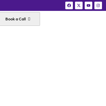
Book a Call