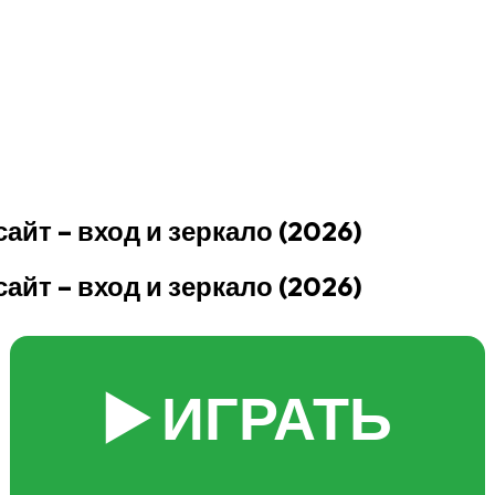
айт – вход и зеркало (2026)
айт – вход и зеркало (2026)
▶️ ИГРАТЬ