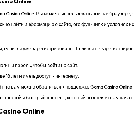
sino Online
 Casino Online. Вы можете использовать поиск в браузере, 
можно найти информацию о сайте, его функциях и условиях и
ти, если вы уже зарегистрированы. Если вы не зарегистриро
гин и пароль, чтобы войти на сайт.
 18 лет и иметь доступ к интернету.
т, то вам можно обратиться к поддержке Gama Casino Online.
о простой и быстрый процесс, который позволяет вам начать 
asino Online