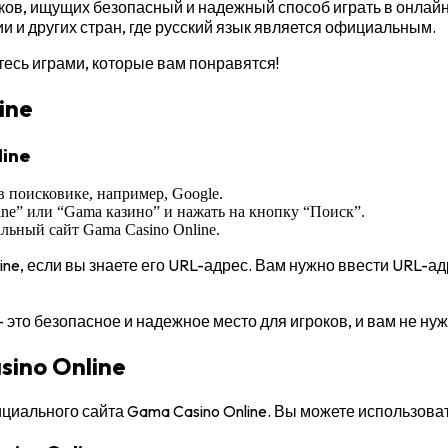
роков, ищущих безопасный и надежный способ играть в онла
ии и других стран, где русский язык является официальным.
тесь играми, которые вам понравятся!
ine
ine
 поисковике, например, Google.
ine” или “Gama казино” и нажать на кнопку “Поиск”.
льный сайт Gama Casino Online.
ne, если вы знаете его URL-адрес. Вам нужно ввести URL-ад
– это безопасное и надежное место для игроков, и вам не н
ino Online
циального сайта Gama Casino Online. Вы можете использовать