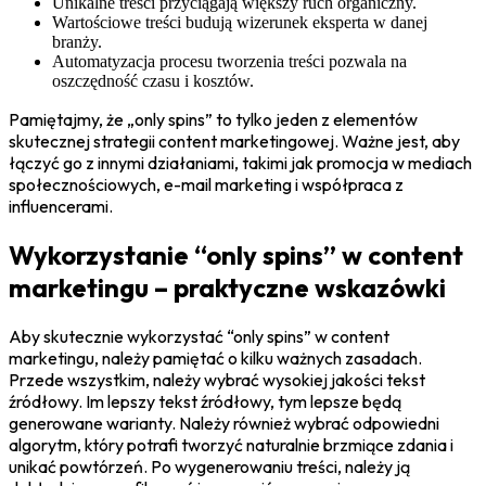
Unikalne treści przyciągają większy ruch organiczny.
Wartościowe treści budują wizerunek eksperta w danej
branży.
Automatyzacja procesu tworzenia treści pozwala na
oszczędność czasu i kosztów.
Pamiętajmy, że „only spins” to tylko jeden z elementów
skutecznej strategii content marketingowej. Ważne jest, aby
łączyć go z innymi działaniami, takimi jak promocja w mediach
społecznościowych, e-mail marketing i współpraca z
influencerami.
Wykorzystanie “only spins” w content
marketingu – praktyczne wskazówki
Aby skutecznie wykorzystać “only spins” w content
marketingu, należy pamiętać o kilku ważnych zasadach.
Przede wszystkim, należy wybrać wysokiej jakości tekst
źródłowy. Im lepszy tekst źródłowy, tym lepsze będą
generowane warianty. Należy również wybrać odpowiedni
algorytm, który potrafi tworzyć naturalnie brzmiące zdania i
unikać powtórzeń. Po wygenerowaniu treści, należy ją