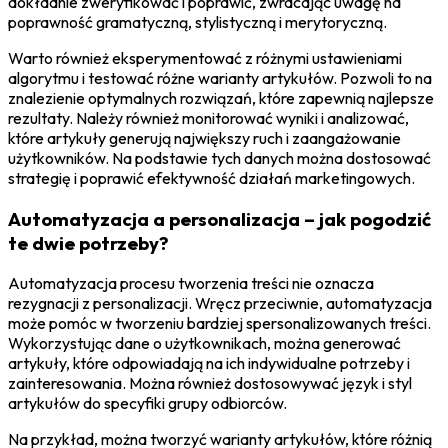
dokładnie zweryfikować i poprawić, zwracając uwagę na
poprawność gramatyczną, stylistyczną i merytoryczną.
Warto również eksperymentować z różnymi ustawieniami
algorytmu i testować różne warianty artykułów. Pozwoli to na
znalezienie optymalnych rozwiązań, które zapewnią najlepsze
rezultaty. Należy również monitorować wyniki i analizować,
które artykuły generują największy ruch i zaangażowanie
użytkowników. Na podstawie tych danych można dostosować
strategię i poprawić efektywność działań marketingowych.
Automatyzacja a personalizacja – jak pogodzić
te dwie potrzeby?
Automatyzacja procesu tworzenia treści nie oznacza
rezygnacji z personalizacji. Wręcz przeciwnie, automatyzacja
może pomóc w tworzeniu bardziej spersonalizowanych treści.
Wykorzystując dane o użytkownikach, można generować
artykuły, które odpowiadają na ich indywidualne potrzeby i
zainteresowania. Można również dostosowywać język i styl
artykułów do specyfiki grupy odbiorców.
Na przykład, można tworzyć warianty artykułów, które różnią