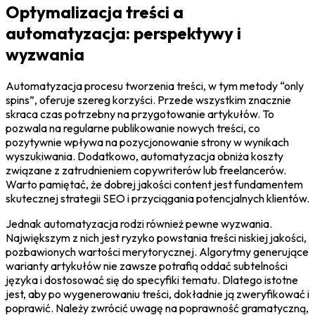
Optymalizacja treści a
automatyzacja: perspektywy i
wyzwania
Automatyzacja procesu tworzenia treści, w tym metody “only
spins”, oferuje szereg korzyści. Przede wszystkim znacznie
skraca czas potrzebny na przygotowanie artykułów. To
pozwala na regularne publikowanie nowych treści, co
pozytywnie wpływa na pozycjonowanie strony w wynikach
wyszukiwania. Dodatkowo, automatyzacja obniża koszty
związane z zatrudnieniem copywriterów lub freelancerów.
Warto pamiętać, że dobrej jakości content jest fundamentem
skutecznej strategii SEO i przyciągania potencjalnych klientów.
Jednak automatyzacja rodzi również pewne wyzwania.
Największym z nich jest ryzyko powstania treści niskiej jakości,
pozbawionych wartości merytorycznej. Algorytmy generujące
warianty artykułów nie zawsze potrafią oddać subtelności
języka i dostosować się do specyfiki tematu. Dlatego istotne
jest, aby po wygenerowaniu treści, dokładnie ją zweryfikować i
poprawić. Należy zwrócić uwagę na poprawność gramatyczną,