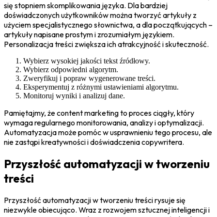
się stopniem skomplikowania języka. Dla bardziej
doświadczonych użytkowników można tworzyć artykuły z
użyciem specjalistycznego słownictwa, a dla początkujących –
artykuły napisane prostym i zrozumiałym językiem.
Personalizacja treści zwiększa ich atrakcyjność i skuteczność.
Wybierz wysokiej jakości tekst źródłowy.
Wybierz odpowiedni algorytm.
Zweryfikuj i popraw wygenerowane treści.
Eksperymentuj z różnymi ustawieniami algorytmu.
Monitoruj wyniki i analizuj dane.
Pamiętajmy, że content marketing to proces ciągły, który
wymaga regularnego monitorowania, analizy i optymalizacji.
Automatyzacja może pomóc w usprawnieniu tego procesu, ale
nie zastąpi kreatywności i doświadczenia copywritera.
Przyszłość automatyzacji w tworzeniu
treści
Przyszłość automatyzacji w tworzeniu treści rysuje się
niezwykle obiecująco. Wraz z rozwojem sztucznej inteligencji i