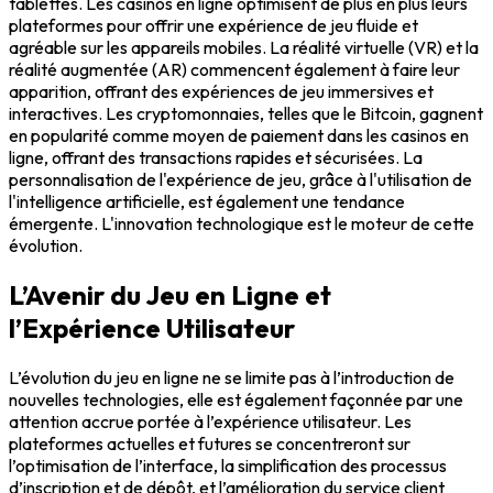
tablettes. Les casinos en ligne optimisent de plus en plus leurs
plateformes pour offrir une expérience de jeu fluide et
agréable sur les appareils mobiles. La réalité virtuelle (VR) et la
réalité augmentée (AR) commencent également à faire leur
apparition, offrant des expériences de jeu immersives et
interactives. Les cryptomonnaies, telles que le Bitcoin, gagnent
en popularité comme moyen de paiement dans les casinos en
ligne, offrant des transactions rapides et sécurisées. La
personnalisation de l'expérience de jeu, grâce à l'utilisation de
l'intelligence artificielle, est également une tendance
émergente. L'innovation technologique est le moteur de cette
évolution.
L’Avenir du Jeu en Ligne et
l’Expérience Utilisateur
L’évolution du jeu en ligne ne se limite pas à l’introduction de
nouvelles technologies, elle est également façonnée par une
attention accrue portée à l’expérience utilisateur. Les
plateformes actuelles et futures se concentreront sur
l’optimisation de l’interface, la simplification des processus
d’inscription et de dépôt, et l’amélioration du service client