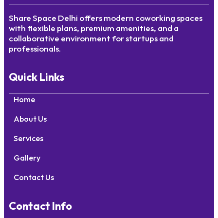
Share Space Delhi offers modern coworking spaces
with flexible plans, premium amenities, and a
collaborative environment for startups and
professionals.
Quick Links
Home
About Us
Services
Gallery
Contact Us
Contact Info