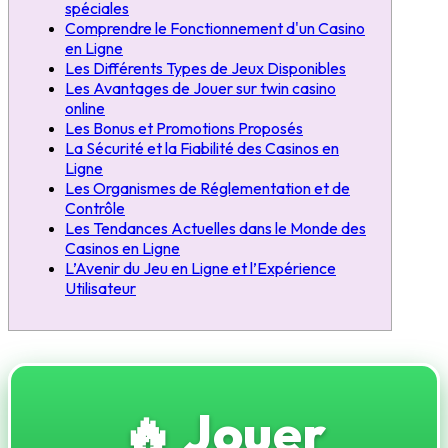
spéciales
Comprendre le Fonctionnement d'un Casino
en Ligne
Les Différents Types de Jeux Disponibles
Les Avantages de Jouer sur twin casino
online
Les Bonus et Promotions Proposés
La Sécurité et la Fiabilité des Casinos en
Ligne
Les Organismes de Réglementation et de
Contrôle
Les Tendances Actuelles dans le Monde des
Casinos en Ligne
L’Avenir du Jeu en Ligne et l’Expérience
Utilisateur
🔥 Jouer