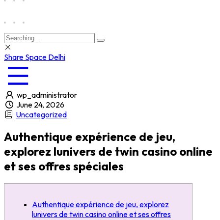
Share Space Delhi
wp_administrator
June 24, 2026
Uncategorized
Authentique expérience de jeu,
explorez lunivers de twin casino online
et ses offres spéciales
Authentique expérience de jeu, explorez
lunivers de twin casino online et ses offres