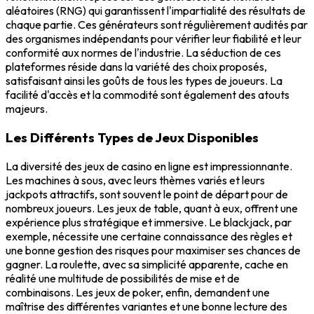
aléatoires (RNG) qui garantissent l'impartialité des résultats de
chaque partie. Ces générateurs sont régulièrement audités par
des organismes indépendants pour vérifier leur fiabilité et leur
conformité aux normes de l'industrie. La séduction de ces
plateformes réside dans la variété des choix proposés,
satisfaisant ainsi les goûts de tous les types de joueurs. La
facilité d'accès et la commodité sont également des atouts
majeurs.
Les Différents Types de Jeux Disponibles
La diversité des jeux de casino en ligne est impressionnante.
Les machines à sous, avec leurs thèmes variés et leurs
jackpots attractifs, sont souvent le point de départ pour de
nombreux joueurs. Les jeux de table, quant à eux, offrent une
expérience plus stratégique et immersive. Le blackjack, par
exemple, nécessite une certaine connaissance des règles et
une bonne gestion des risques pour maximiser ses chances de
gagner. La roulette, avec sa simplicité apparente, cache en
réalité une multitude de possibilités de mise et de
combinaisons. Les jeux de poker, enfin, demandent une
maîtrise des différentes variantes et une bonne lecture des