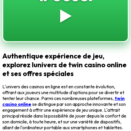
▶️
Authentique expérience de jeu,
explorez lunivers de twin casino online
et ses offres spéciales
L'univers des casinos en ligne est en constante évolution,
offrant aux joueurs une multitude d'options pour se divertir et
tenter leur chance. Parmi ces nombreuses plateformes,
twin
casino online
se distingue par son approche innovante et son
engagement à offrir une expérience de jeu unique. L'attrait
principal réside dans la possibilité de jouer depuis le confort de
son domicile, à toute heure, et sur une variété de dispositifs,
allant de l'ordinateur portable aux smartphones et tablettes.