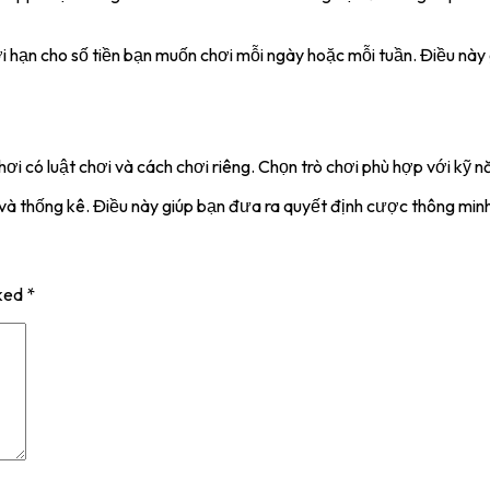
i hạn cho số tiền bạn muốn chơi mỗi ngày hoặc mỗi tuần. Điều này 
chơi có luật chơi và cách chơi riêng. Chọn trò chơi phù hợp với kỹ 
và thống kê. Điều này giúp bạn đưa ra quyết định cược thông minh
rked
*