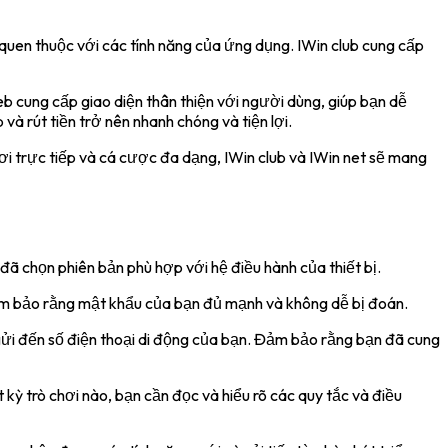
 quen thuộc với các tính năng của ứng dụng. IWin club cung cấp
web cung cấp giao diện thân thiện với người dùng, giúp bạn dễ
và rút tiền trở nên nhanh chóng và tiện lợi.
hơi trực tiếp và cá cược đa dạng, IWin club và IWin net sẽ mang
 đã chọn phiên bản phù hợp với hệ điều hành của thiết bị.
ảm bảo rằng mật khẩu của bạn đủ mạnh và không dễ bị đoán.
gửi đến số điện thoại di động của bạn. Đảm bảo rằng bạn đã cung
kỳ trò chơi nào, bạn cần đọc và hiểu rõ các quy tắc và điều