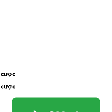
á cược
á cược