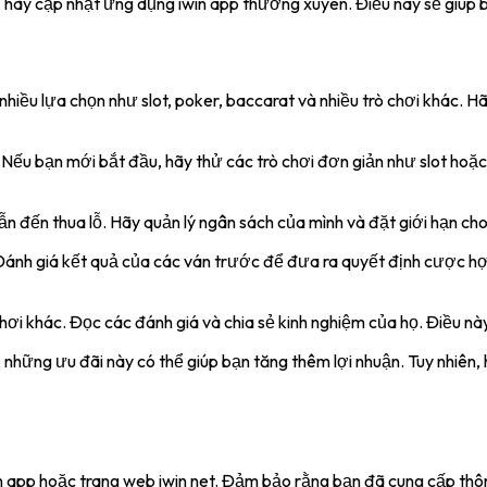
hãy cập nhật ứng dụng iwin app thường xuyên. Điều này sẽ giúp bạ
 nhiều lựa chọn như slot, poker, baccarat và nhiều trò chơi khác. H
. Nếu bạn mới bắt đầu, hãy thử các trò chơi đơn giản như slot hoặ
 đến thua lỗ. Hãy quản lý ngân sách của mình và đặt giới hạn cho
Đánh giá kết quả của các ván trước để đưa ra quyết định cược hợ
ơi khác. Đọc các đánh giá và chia sẻ kinh nghiệm của họ. Điều này
, những ưu đãi này có thể giúp bạn tăng thêm lợi nhuận. Tuy nhiên
n app hoặc trang web iwin net. Đảm bảo rằng bạn đã cung cấp thông