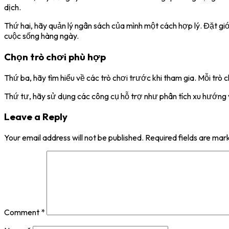
dịch.
Thứ hai, hãy quản lý ngân sách của mình một cách hợp lý. Đặt giớ
cuộc sống hàng ngày.
Chọn trò chơi phù hợp
Thứ ba, hãy tìm hiểu về các trò chơi trước khi tham gia. Mỗi trò 
Thứ tư, hãy sử dụng các công cụ hỗ trợ như phân tích xu hướng 
Leave a Reply
Your email address will not be published.
Required fields are ma
Comment
*