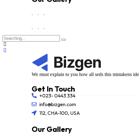
We must explain to you how all seds this mistakens id
Get In Touch
+023- 0443 334
info@bizgen.com
112, CHA-100, USA
Our Gallery