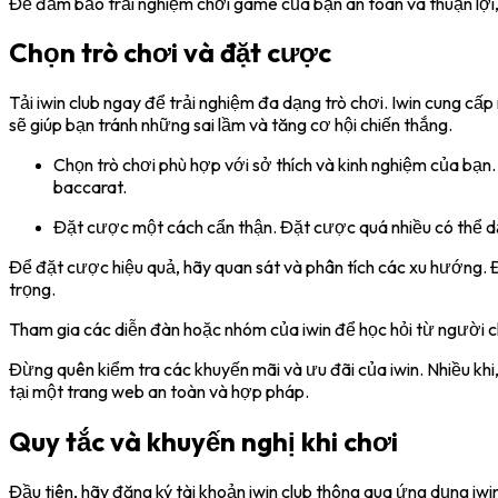
Để đảm bảo trải nghiệm chơi game của bạn an toàn và thuận lợi, 
Chọn trò chơi và đặt cược
Tải iwin club ngay để trải nghiệm đa dạng trò chơi. Iwin cung cấp
sẽ giúp bạn tránh những sai lầm và tăng cơ hội chiến thắng.
Chọn trò chơi phù hợp với sở thích và kinh nghiệm của bạn
baccarat.
Đặt cược một cách cẩn thận. Đặt cược quá nhiều có thể dẫn
Để đặt cược hiệu quả, hãy quan sát và phân tích các xu hướng. 
trọng.
Tham gia các diễn đàn hoặc nhóm của iwin để học hỏi từ người ch
Đừng quên kiểm tra các khuyến mãi và ưu đãi của iwin. Nhiều khi
tại một trang web an toàn và hợp pháp.
Quy tắc và khuyến nghị khi chơi
Đầu tiên, hãy đăng ký tài khoản iwin club thông qua ứng dụng iwi