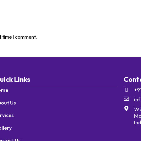
t time I comment.
uick Links
Conta
+9
ome
in
out Us
WZ-
rvices
Ma
Ind
llery
ntact Us