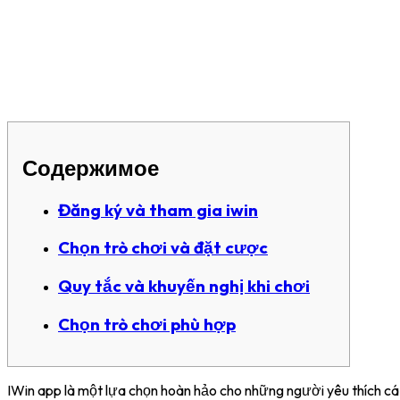
Содержимое
Đăng ký và tham gia iwin
Chọn trò chơi và đặt cược
Quy tắc và khuyến nghị khi chơi
Chọn trò chơi phù hợp
IWin app là một lựa chọn hoàn hảo cho những người yêu thích c