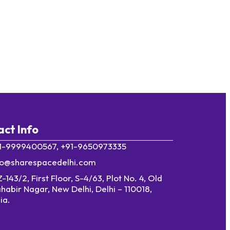
ct Info
1-9999400567, +91-9650973335
fo@sharespacedelhi.com
143/2, First Floor, S-4/63, Plot No. 4, Old
habir Nagar, New Delhi, Delhi – 110018,
ia.