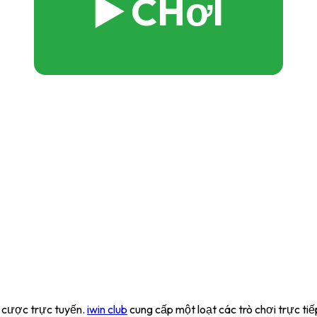
▶️ CHơI
á cược trực tuyến.
iwin club
cung cấp một loạt các trò chơi trực tiếp