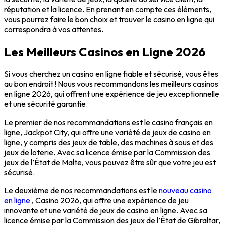
réputation et la licence. En prenant en compte ces éléments,
vous pourrez faire le bon choix et trouver le casino en ligne qui
correspondra à vos attentes.
Les Meilleurs Casinos en Ligne 2026
Si vous cherchez un casino en ligne fiable et sécurisé, vous êtes
au bon endroit ! Nous vous recommandons les meilleurs casinos
en ligne 2026, qui offrent une expérience de jeu exceptionnelle
et une sécurité garantie.
Le premier de nos recommandations est le casino français en
ligne, Jackpot City, qui offre une variété de jeux de casino en
ligne, y compris des jeux de table, des machines à sous et des
jeux de loterie. Avec sa licence émise par la Commission des
jeux de l’État de Malte, vous pouvez être sûr que votre jeu est
sécurisé.
Le deuxième de nos recommandations est le
nouveau casino
en ligne
, Casino 2026, qui offre une expérience de jeu
innovante et une variété de jeux de casino en ligne. Avec sa
licence émise par la Commission des jeux de l’État de Gibraltar,