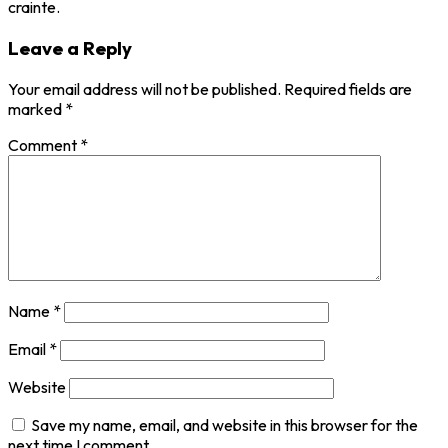
crainte.
Leave a Reply
Your email address will not be published.
Required fields are
marked
*
Comment
*
Name
*
Email
*
Website
Save my name, email, and website in this browser for the
next time I comment.