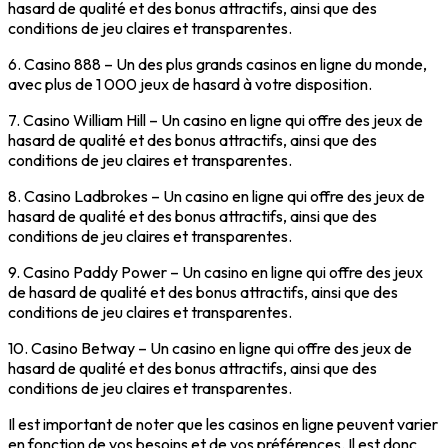
hasard de qualité et des bonus attractifs, ainsi que des
conditions de jeu claires et transparentes.
6. Casino 888 – Un des plus grands casinos en ligne du monde,
avec plus de 1 000 jeux de hasard à votre disposition.
7. Casino William Hill – Un casino en ligne qui offre des jeux de
hasard de qualité et des bonus attractifs, ainsi que des
conditions de jeu claires et transparentes.
8. Casino Ladbrokes – Un casino en ligne qui offre des jeux de
hasard de qualité et des bonus attractifs, ainsi que des
conditions de jeu claires et transparentes.
9. Casino Paddy Power – Un casino en ligne qui offre des jeux
de hasard de qualité et des bonus attractifs, ainsi que des
conditions de jeu claires et transparentes.
10. Casino Betway – Un casino en ligne qui offre des jeux de
hasard de qualité et des bonus attractifs, ainsi que des
conditions de jeu claires et transparentes.
Il est important de noter que les casinos en ligne peuvent varier
en fonction de vos besoins et de vos préférences. Il est donc