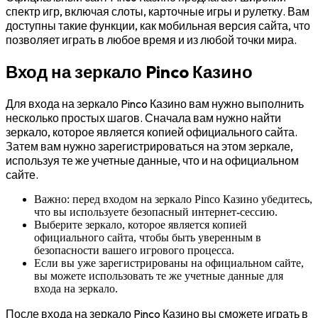
спектр игр, включая слоты, карточные игры и рулетку. Вам
доступны такие функции, как мобильная версия сайта, что
позволяет играть в любое время и из любой точки мира.
Вход на зеркало Pinco Казино
Для входа на зеркало Pinco Казино вам нужно выполнить
несколько простых шагов. Сначала вам нужно найти
зеркало, которое является копией официального сайта.
Затем вам нужно зарегистрироваться на этом зеркале,
используя те же учетные данные, что и на официальном
сайте.
Важно: перед входом на зеркало Pinco Казино убедитесь,
что вы используете безопасный интернет-сессию.
Выберите зеркало, которое является копией
официального сайта, чтобы быть уверенным в
безопасности вашего игрового процесса.
Если вы уже зарегистрированы на официальном сайте,
вы можете использовать те же учетные данные для
входа на зеркало.
После входа на зеркало Pinco Казино вы сможете играть в