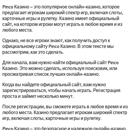
Pinco Казино – это популярное онлайн-казино, которое
предлагает игрокам широкий спектр игр, включая слоты,
карточные игры и рулетку. Казино имеет официальный
сайт, на котором игроки могут играть в любое время и из
любого места.
Однако, не все игроки знают, как получить доступ к
официальному сайту Pinco Казино. В этом тексте мы
рассмотрим, как это сделать.
Для начала, вам нужно найти официальный сайт Pinco
Казино. Это можно сделать, используя поисковик, или
просматривая список лучших онлайн-казино.
Когда вы найдете официальный сайт, вам нужно
зарегистрироваться, чтобы начать играть. Регистрация
проста и займет несколько минут.
После регистрации, вы сможете играть в любое время и из
любого места. Казино предлагает игрокам широкий спектр
игр, включая слоты, карточные игры и рулетку.
Pinco Казино – это безопасное и надежное онлайн-казино,