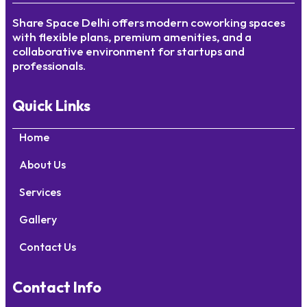
Share Space Delhi offers modern coworking spaces
with flexible plans, premium amenities, and a
collaborative environment for startups and
professionals.
Quick Links
Home
About Us
Services
Gallery
Contact Us
Contact Info