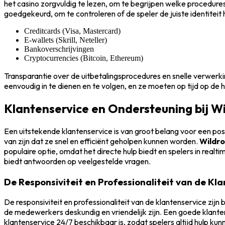
het casino zorgvuldig te lezen, om te begrijpen welke procedure
goedgekeurd, om te controleren of de speler de juiste identiteit 
Creditcards (Visa, Mastercard)
E-wallets (Skrill, Neteller)
Bankoverschrijvingen
Cryptocurrencies (Bitcoin, Ethereum)
Transparantie over de uitbetalingsprocedures en snelle verwerkin
eenvoudig in te dienen en te volgen, en ze moeten op tijd op de
Klantenservice en Ondersteuning bij Wi
Een uitstekende klantenservice is van groot belang voor een pos
van zijn dat ze snel en efficiënt geholpen kunnen worden.
Wildro
populaire optie, omdat het directe hulp biedt en spelers in r
biedt antwoorden op veelgestelde vragen.
De Responsiviteit en Professionaliteit van de Kl
De responsiviteit en professionaliteit van de klantenservice zij
de medewerkers deskundig en vriendelijk zijn. Een goede klanten
klantenservice 24/7 beschikbaar is, zodat spelers altijd hulp kunn