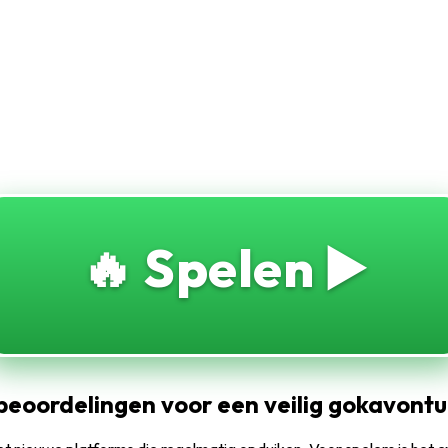
🔥 Spelen ▶️
beoordelingen voor een veilig gokavontu