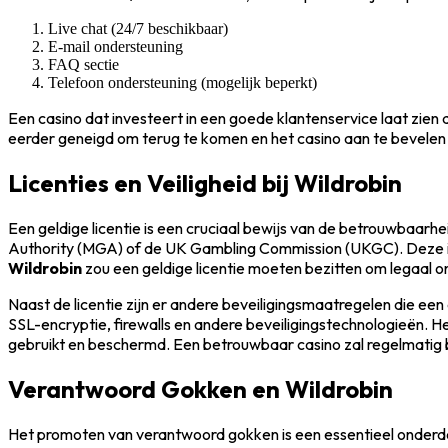
Live chat (24/7 beschikbaar)
E-mail ondersteuning
FAQ sectie
Telefoon ondersteuning (mogelijk beperkt)
Een casino dat investeert in een goede klantenservice laat zien 
eerder geneigd om terug te komen en het casino aan te bevelen
Licenties en Veiligheid bij Wildrobin
Een geldige licentie is een cruciaal bewijs van de betrouwbaarhe
Authority (MGA) of de UK Gambling Commission (UKGC). Deze insta
Wildrobin
zou een geldige licentie moeten bezitten om legaal onl
Naast de licentie zijn er andere beveiligingsmaatregelen die ee
SSL-encryptie, firewalls en andere beveiligingstechnologieën. H
gebruikt en beschermd. Een betrouwbaar casino zal regelmatig b
Verantwoord Gokken en Wildrobin
Het promoten van verantwoord gokken is een essentieel onderde