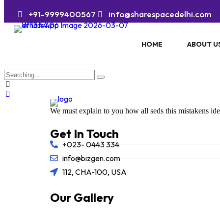
+91-9999400567
info@sharespacedelhi.com
HOME
ABOUT U
We must explain to you how all seds this mistakens id
Get In Touch
+023- 0443 334
info@bizgen.com
112, CHA-100, USA
Our Gallery