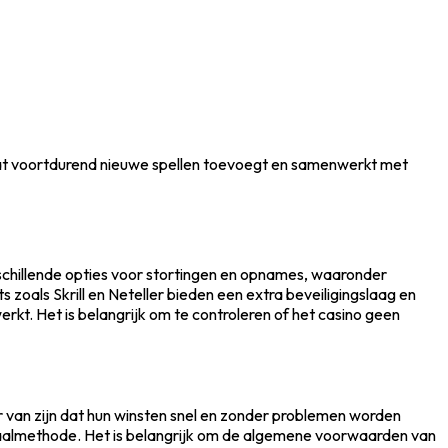
o dat voortdurend nieuwe spellen toevoegt en samenwerkt met
schillende opties voor stortingen en opnames, waaronder
 zoals Skrill en Neteller bieden een extra beveiligingslaag en
rkt. Het is belangrijk om te controleren of het casino geen
ker van zijn dat hun winsten snel en zonder problemen worden
etaalmethode. Het is belangrijk om de algemene voorwaarden van