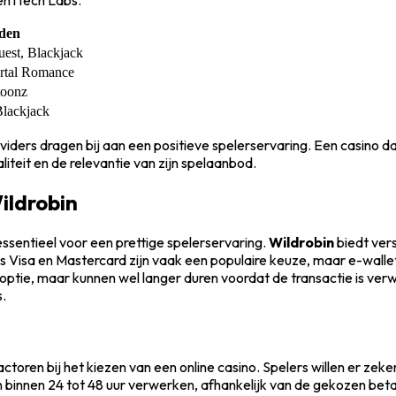
den
uest, Blackjack
rtal Romance
toonz
Blackjack
roviders dragen bij aan een positieve spelerservaring. Een casin
iteit en de relevantie van zijn spelaanbod.
ildrobin
ssentieel voor een prettige spelerservaring.
Wildrobin
biedt ver
s Visa en Mastercard zijn vaak een populaire keuze, maar e-wallets
optie, maar kunnen wel langer duren voordat de transactie is verwe
.
actoren bij het kiezen van een online casino. Spelers willen er ze
en binnen 24 tot 48 uur verwerken, afhankelijk van de gekozen b