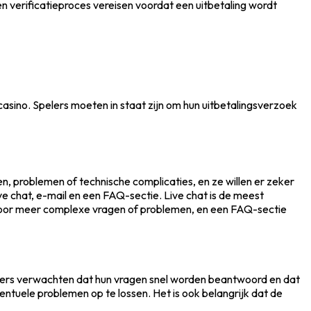
n verificatieproces vereisen voordat een uitbetaling wordt
casino. Spelers moeten in staat zijn om hun uitbetalingsverzoek
n, problemen of technische complicaties, en ze willen er zeker
ve chat, e-mail en een FAQ-sectie. Live chat is de meest
g voor meer complexe vragen of problemen, en een FAQ-sectie
Spelers verwachten dat hun vragen snel worden beantwoord en dat
ntuele problemen op te lossen. Het is ook belangrijk dat de