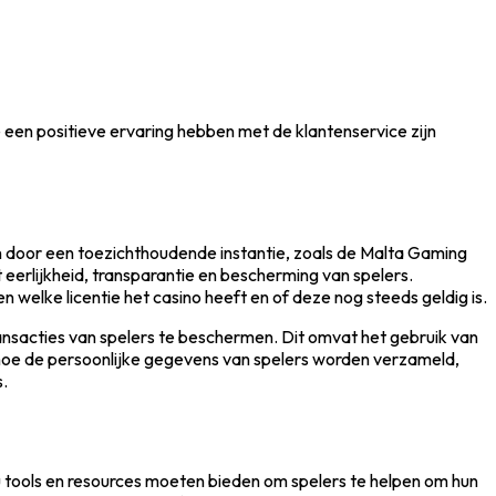
e een positieve ervaring hebben met de klantenservice zijn
ven door een toezichthoudende instantie, zoals de Malta Gaming
eerlijkheid, transparantie en bescherming van spelers.
n welke licentie het casino heeft en of deze nog steeds geldig is.
ransacties van spelers te beschermen. Dit omvat het gebruik van
t hoe de persoonlijke gegevens van spelers worden verzameld,
s.
 tools en resources moeten bieden om spelers te helpen om hun