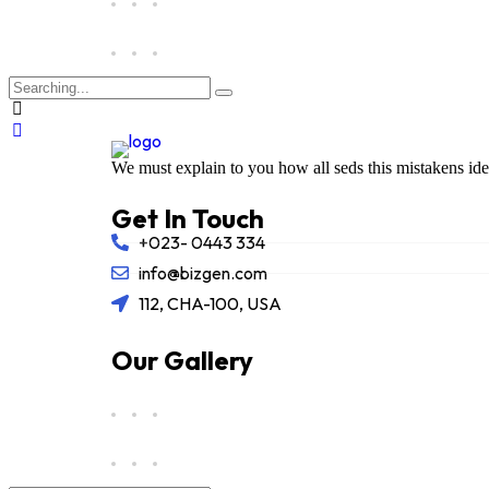
We must explain to you how all seds this mistakens id
Get In Touch
+023- 0443 334
info@bizgen.com
112, CHA-100, USA
Our Gallery